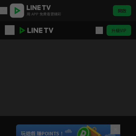
開啟
用 APP 免費看更精彩
升級VIP
老外調查團
目前未允許這部影片在你所在的地區播放
如有不便請見諒
Unmute
玩遊戲 賺POINTS！