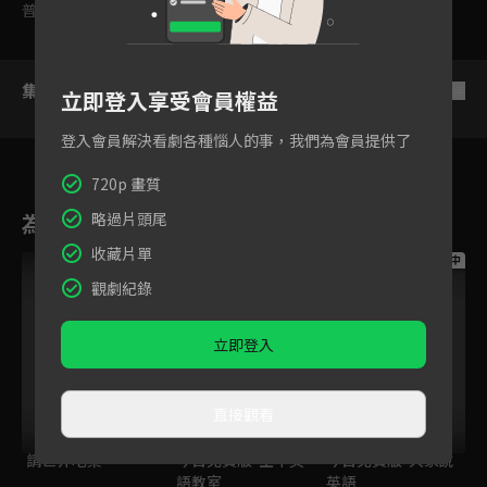
普遍級
集數列表
反序
立即登入享受會員權益
登入會員解決看劇各種惱人的事，我們為會員提供了
720p 畫質
為您推薦
略過片頭尾
收藏片單
跟播中
跟播中
跟播中
觀劇紀錄
立即登入
直接觀看
請世界吃桌
今日免費版-空中英
今日免費版-大家說
語教室
英語