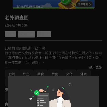
回首頁
登入後即可解鎖專屬任務
Play
老外調查團
已完結 / 共 0 集
4.6
分享
收藏
此戲劇因授權到期，已下架
從台灣庶民文化經驗出發，前往探討台灣在地特殊生活文化，強調
「真相調查」的核心精神，以三個住在台灣很久的老外視角，提供
獨一無二的「文化觀點」。

顯示更多
每集節目開始，夢多一行人會發起探討議題進行調查，再前往現場
台灣
鄉土
美食
綜藝
文化
外景
訪查與實際體驗，並從各國觀點詢問在地民眾、店家、專家或受訪
者各種千奇百怪的問題，用外國人獨有的異國視角解讀所見所聞，
免費
2021
同時也分享自身相關的國外經驗，讓觀眾可以用更多元的方式認識
參與演員
台灣在地特別的文化角落。
杜力
夢多
內容標籤