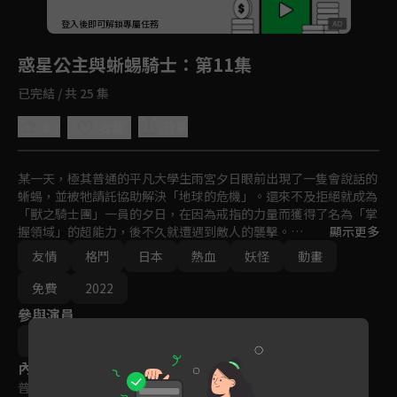
回首頁
登入後即可解鎖專屬任務
Play
惑星公主與蜥蜴騎士
：第11集
已完結 / 共 25 集
3.7
分享
收藏
某一天，極其普通的平凡大學生雨宮夕日眼前出現了一隻會說話的
蜥蜴，並被牠請託協助解決「地球的危機」。還來不及拒絕就成為
「獸之騎士團」一員的夕日，在因為戒指的力量而獲得了名為「掌
握領域」的超能力，後不久就遭遇到敵人的襲擊。

顯示更多
友情
格鬥
日本
熱血
妖怪
動畫
在夕日陷入走投無路的危機時出手拯救他的，竟然是住在夕日家隔
壁的少女・五月雨。原以為救世主終於降臨，但沒想到五月雨其實
免費
2022
是企圖征服地球的魔王……
參與演員
由中西伸彰
內容標籤
普遍級