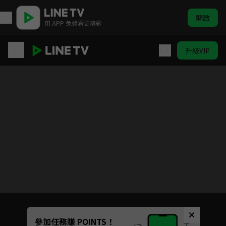
開啟
用 APP 免費看更精彩
升級VIP
惑星公主與蜥蜴騎士
目前未允許這部影片在你所在的地區播放
如有不便請見諒
Unmute
參加任務賺 POINTS！