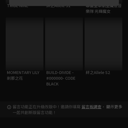
TRIBE NINE
絆之Allele S1
聯盟空軍航空魔法音
樂隊 光輝魔女
MOMENTARY LILY
BUILD-DIVIDE -
絆之Allele S2
剎那之花
#000000- CODE
BLACK
留言功能正在升級改版中！邀請你填寫
留言板調查
，
顯示更多
一起共創新版留言功能！