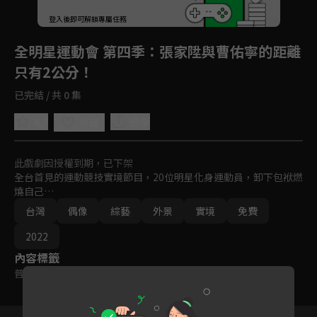
登入後即可解鎖專屬任務
Play
全明星運動會 第四季
：張家陞與曹佑寧的距離
只有2公分！
已完結 / 共 0 集
4.7
分享
收藏
此戲劇因授權到期，已下架
全台首見的運動競技實境節目，20位明星化身運動員，卸下包袱燃
燒自己…
台灣
偶像
綜藝
外景
實境
免費
2022
內容標籤
普遍級