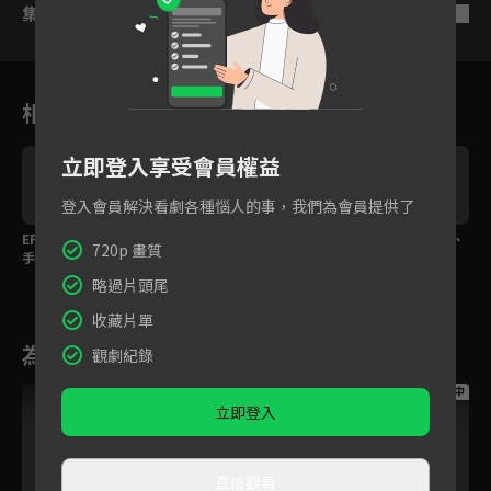
集數列表
反序
相關花絮
立即登入享受會員權益
登入會員解決看劇各種惱人的事，我們為會員提供了
拿
EP14預告：黃VS.藍 放
張家陞與曹佑寧的距離
跨欄王者登場！Zing、
720p 畫質
手一博！除了得分，防
只有2公分！
張家陞刷新大會紀錄！
守也是付出！
略過片頭尾
收藏片單
為您推薦
觀劇紀錄
跟播中
跟播中
跟播中
立即登入
直接觀看