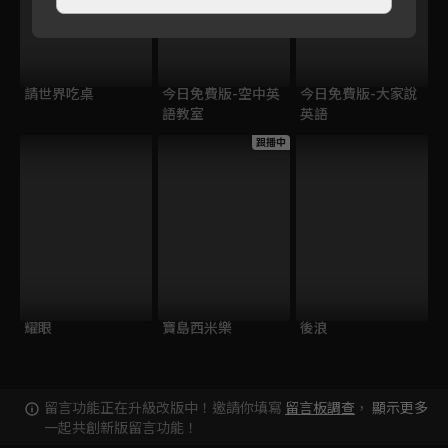
請世界吃桌
今日免費版-空中英
今日免費版-大家說
語教室
英語
跟播中
耀眼
寶島西米樂
後浪
留言功能正在升級改版中！邀請你填寫
留言板調查
，
顯示更多
一起共創新版留言功能！