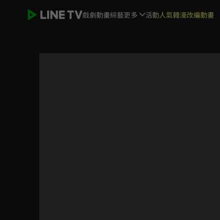
戲劇
動畫
綜藝
更多
活動
人氣韓漫改編動畫
全明星運動會 第四季