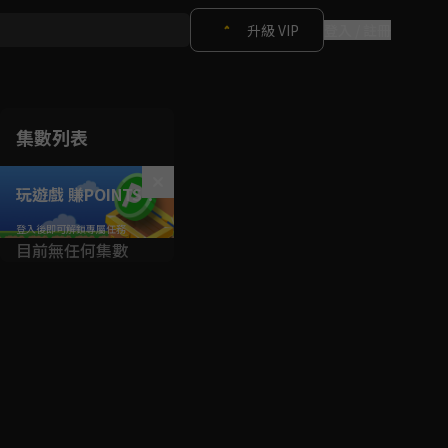
升級 VIP
登入 / 註冊
集數列表
玩遊戲 賺POINTS！
目前無任何集數