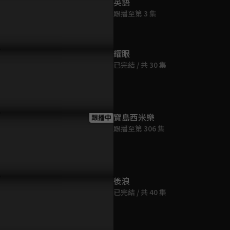
英語
跟播至第 3 集
P12預告：休兵日來啦！領隊
足球金童來了！子賢花式運球
20秒完賽
耀眼
經大家一起下水玩！
強守強攻破門得分！
勝！
已完結 / 共 30 集
寶島西米樂
跟播中
跟播至第 306 集
後浪
已完結 / 共 40 集