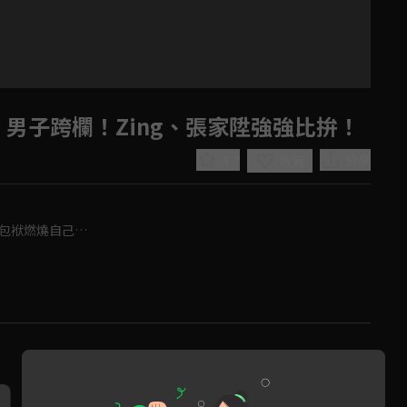
：男子跨欄！Zing、張家陞強強比拚！
4.7
分享
收藏
下包袱燃燒自己…
Play
Video