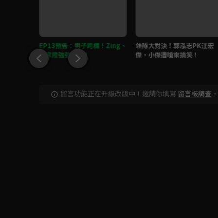
軍？各務孝
EP13預告：男子跨欄！Zing、
領隊大對決！郭泓志PK江宏
成本週勝
張家陞強強比拚！
傑，小傑遭嗆來搞笑！
留言功能正在升級改版中！邀請你填寫
留言板調查