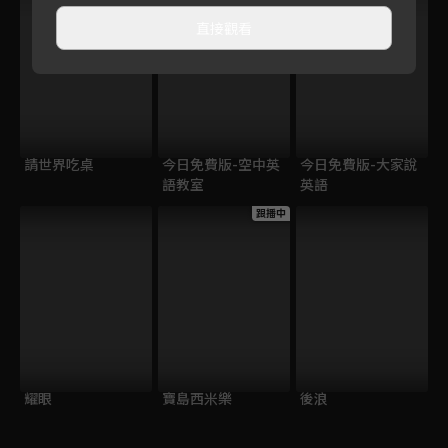
直接觀看
請世界吃桌
今日免費版-空中英
今日免費版-大家說
語教室
英語
跟播中
耀眼
寶島西米樂
後浪