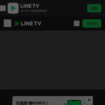
開啟
用 APP 免費看更精彩
升級VIP
模範刑警2
目前未允許這部影片在你所在的地區播放
如有不便請見諒
Unmute
玩遊戲 賺POINTS！