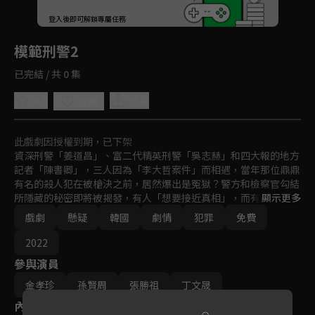
回首頁
登入後即可解鎖專屬任務
Play
模範刑警2
已完結 / 共 0 集
4.8
分享
收藏
此戲劇因授權到期，已下架
資深刑警「姜道昌」、富二代精英刑警「吳志赫」和四大報的地方
記者「陳書卿」，三人因為「李大哲案件」而相遇，當年那位鼎鼎
有名的殺人犯在被槍決之前，居然爆出是冤獄？警方和檢察官勾結
所隱藏的秘密即將被揭發，有人「想要接近真相」，而有人卻「想
顯示更多
要隱藏真相」。
戲劇
懸疑
韓國
劇情
犯罪
免費
2022
參與演員
金孝珍
孫賢周
張勝祖
丁文晟
內容標籤