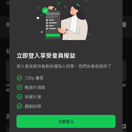
普遍級
集數列表
反序
相關花絮
立即登入享受會員權益
登入會員解決看劇各種惱人的事，我們為會員提供了
720p 畫質
EP16 精華：孫賢周太過
EP16 精華：真相大白！
EP16 精華：原本想殺鄭
略過片頭尾
熱愛工作依舊無法脫
千娜娜犯案的原因
熙珠的人是他！
單！
收藏片單
觀劇紀錄
為您推薦
立即登入
跟播中
跟播中
跟播中