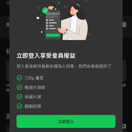
普遍級
集數列表
反序
相關花絮
立即登入享受會員權益
登入會員解決看劇各種惱人的事，我們為會員提供了
720p 畫質
EP16 精華：孫賢周太過
EP16 精華：真相大白！
EP16 精華：原本想殺鄭
略過片頭尾
熱愛工作依舊無法脫
千娜娜犯案的原因
熙珠的人是他！
單！
收藏片單
觀劇紀錄
為您推薦
立即登入
跟播中
跟播中
跟播中