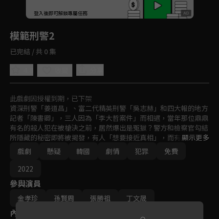
回首頁
登入後即可解鎖專屬任務
Play
模範刑警2
已完結 / 共 0 集
4.8
分享
收藏
此戲劇因授權到期，已下架
資深刑警「姜道昌」、富二代精英刑警「吳志赫」和四大報的地方
記者「陳書卿」，三人因為「李大哲案件」而相遇，當年那位鼎鼎
有名的殺人犯在被槍決之前，居然爆出是冤獄？警方和檢察官勾結
所隱藏的秘密即將被揭發，有人「想要接近真相」，而有人卻「想
顯示更多
要隱藏真相」。
戲劇
懸疑
韓國
劇情
犯罪
免費
2022
參與演員
金孝珍
孫賢周
張勝祖
丁文晟
內容標籤