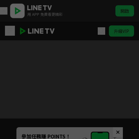
開啟
用 APP 免費看更精彩
升級VIP
模範刑警2
目前未允許這部影片在你所在的地區播放
如有不便請見諒
Unmute
參加任務賺 POINTS！