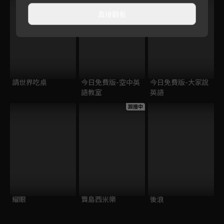
直接觀看
請世界吃桌
今日免費版-空中英
今日免費版-大家說
語教室
英語
跟播中
耀眼
寶島西米樂
後浪