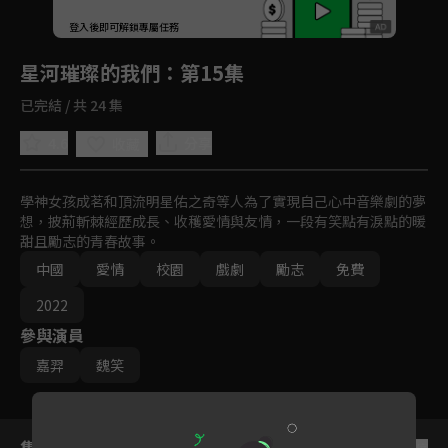
回首頁
登入後即可解鎖專屬任務
Play
星河璀璨的我們
：第15集
已完結 / 共 24 集
4.6
分享
收藏
學神女孩成茗和頂流明星佑之奇等人為了實現自己心中音樂劇的夢
想，披荊斬棘經歷成長、收穫愛情與友情，一段有笑點有淚點的暖
甜且勵志的青春故事。
中國
愛情
校園
戲劇
勵志
免費
2022
參與演員
嘉羿
魏笑
集數列表
反序