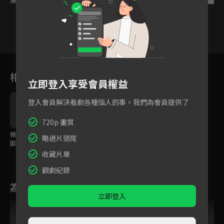
12
13
14
15
16
17
1
相關花絮
立即登入享受會員權益
登入會員解決看劇各種惱人的事，我們為會員提供了
720p 畫質
預告：頂流明星遇上校
略過片頭尾
園學霸，今夏甜度超標
的校園愛戀即將展開
收藏片單
觀劇紀錄
為您推薦
立即登入