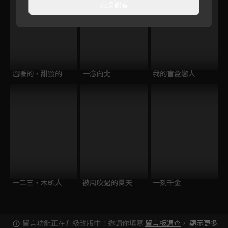
直接觀看
溫暖的，甜蜜的
一念向北
我的盲盒戀人
一二三，木頭人
被風吹過的夏天
一刻千金
留言功能正在升級改版中！邀請你填寫
留言板調查
，
顯示更多