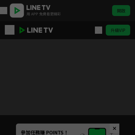
開啟
用 APP 免費看更精彩
升級VIP
星河璀璨的我們
目前未允許這部影片在你所在的地區播放
如有不便請見諒
Unmute
參加任務賺 POINTS！