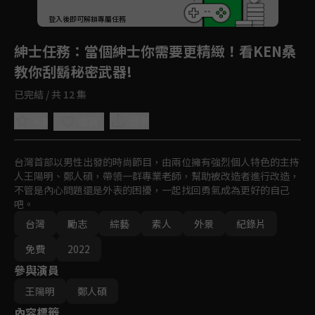
登入後即可解鎖專屬任務
Play
紳士任務
：當個紳士你需要更精緻！看KEN桑
教你刮鬍秘密武器!
已完結 / 共 12 集
4.8
分享
收藏
台灣首部以男性出發的時尚節目，由兩位擁有強烈個人特色的主持
人王陽明、鄭人碩，帶領一群專業老師，幫助被改造者進行改造，
不管是內心問題還是外表的困擾，一起找回勇氣成為更好的自己
吧。
台灣
勵志
綜藝
素人
外景
紀錄片
免費
2022
參與演員
王陽明
鄭人碩
內容標籤