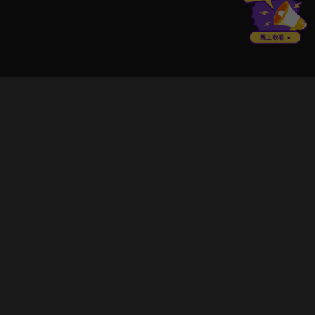
立即登入享受會員權益。
解鎖更多專屬功能，追劇更便利！
登入 / 註冊