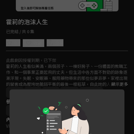
回首頁
登入後即可解鎖專屬任務
Play
霍莉的泡沫人生
已完結 / 共 0 集
0.0
分享
收藏
此戲劇因授權到期，已下架
霍莉的人生看似美滿，兩個孩子、一棟好房子、一份體面的教職工
作、和一個事業正要起飛的丈夫。但生活中各方面不對勁的跡象逐
漸浮現。失眠、安眠藥、服用藥物帶來的那些似夢非夢。家裡出現
的鼠害成為壓垮她脆弱平衡的最後一根稻草，自此她的人生開始急
顯示更多
轉直下…
劇情
歐美
電影
2018
VIP會員
參與演員
布萊斯平克漢姆
阿什利貝爾
丹戴利
內容標籤
VIP
｜
保護級