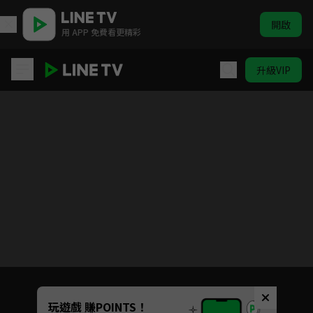
開啟
用 APP 免費看更精彩
升級VIP
霍莉的泡沫人生
目前未允許這部影片在你所在的地區播放
如有不便請見諒
Unmute
玩遊戲 賺POINTS！