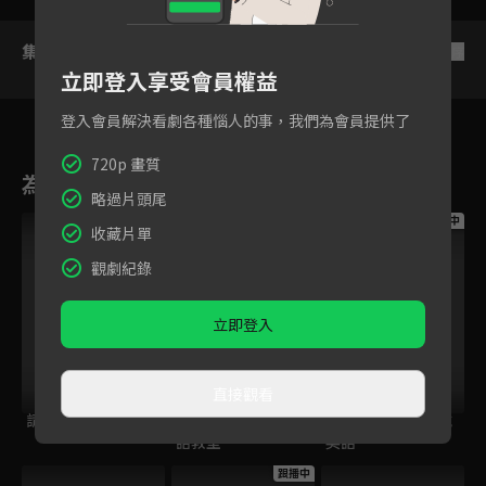
集數列表
反序
立即登入享受會員權益
登入會員解決看劇各種惱人的事，我們為會員提供了
720p 畫質
為您推薦
略過片頭尾
跟播中
跟播中
跟播中
收藏片單
觀劇紀錄
立即登入
直接觀看
請世界吃桌
今日免費版-空中英
今日免費版-大家說
語教室
英語
跟播中