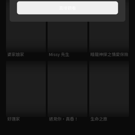
直接觀看
婆家娘家
Missy 先生
睡龍神探之情愛保險
好運家
遇見你，真香！
生命之旅