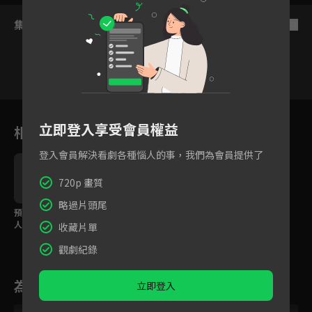
集數列表
反序
15
16
17
18
19
20
2
立即登入享受會員權益
相關花絮
登入會員解決看劇各種惱人的事，我們為會員提供了
720p 畫質
略過片頭尾
預告：主持人陳曉X女強
精彩片花搶先看：古裝
人律師王曉晨，一起好
男神陳曉最新都市輕喜
收藏片單
好說話縮短愛的距離！
劇《好好說話》​，獨家
首播！
觀劇紀錄
為您推薦
立即登入