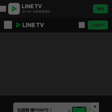
開啟
用 APP 免費看更精彩
升級VIP
好好說話
目前未允許這部影片在你所在的地區播放
如有不便請見諒
Unmute
玩遊戲 賺POINTS！