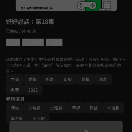
回首頁
登入後即可解鎖專屬任務
Play
好好說話
：第18集
已完結 / 共 40 集
4.8
分享
收藏
該劇講述了平常百姓在面對現實的雞毛蒜皮、誤解糾紛時，如何一
步步敞開心扉，用“溝通”解決問題，最終互相諒解與治癒的故
事。
中國
愛情
戲劇
都會
劇情
喜劇
免費
2022
參與演員
陳曉
王曉晨
王耀慶
曾黎
賴藝
朱近桐
倪大紅
王志飛