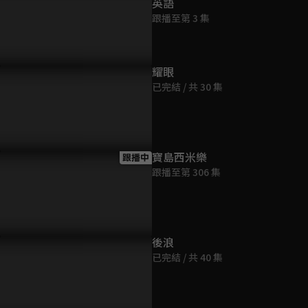
英語
跟播至第 3 集
耀眼
已完結 / 共 30 集
村裡來了個暴走女外科》預
暴走村民大亂鬥篇：一場村民
：2022最暖心爆笑職人劇，
與偏鄉醫師的爆笑大亂鬥，即
在起暴走注意！
將登場!
寶島西米樂
跟播中
跟播至第 306 集
後浪
已完結 / 共 40 集