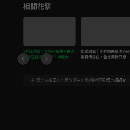
相關花絮
朱軒洋初夜
EP01預告：女外科醫生不進刀
姐弟戀篇：小鮮肉朱軒洋心碎
被冷漠對
房卻在路邊動手術！神秘女子
後真情告白，全世界我只想跟
即將揭曉
你在一起
留言功能正在升級改版中！邀請你填寫
留言板調查