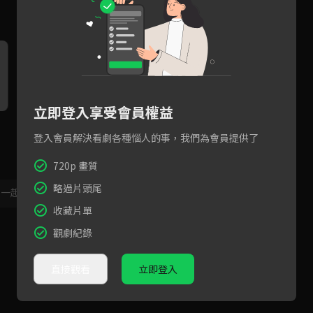
立即登入享受會員權益
風阻無阻我愛你篇：張再興勇
《村裡來了個暴走女外科》姐
《
敢追愛風田，這對CP實在太
弟戀篇：小鮮肉朱軒洋癡情愛
告
登入會員解決看劇各種惱人的事，我們為會員提供了
甜！
上天才女醫蔡淑臻，大顯廚藝
現
只為妳一人
720p 畫質
略過片頭尾
，一起共創新版留言功能！
顯示更多
收藏片單
觀劇紀錄
直接觀看
立即登入