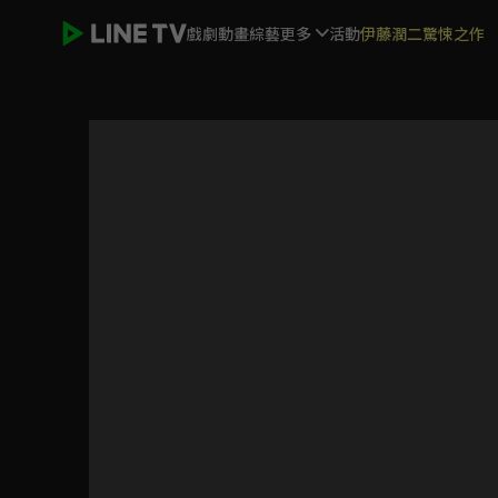
戲劇
動畫
綜藝
更多
活動
伊藤潤二驚悚之作
村裡來了個暴走女外科