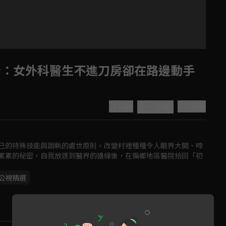
預告：女外科醫生不進刀房卻在路邊動手
4.9
分享
收藏
己的特殊技能與固執的處世原則，改變村裡種種令人眼界大開、啼
累累的秘密，自我放逐到醫界的邊緣後，在偏鄉地區醫院拾回「初
Play
公視精選
Video