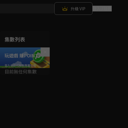
升級 VIP
登入 / 註冊
集數列表
玩遊戲 賺POINTS！
目前無任何集數