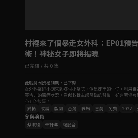
村裡來了個暴走女外科
：EP01
術！神秘女子即將揭曉
已完結 / 共 0 集
此戲劇因授權到期，已下架
女外科醫師小劉來到鄉村小醫院，像是都市的牛仔，利用自
笑皆非的醫療狀況。看似救世主般降臨的背後，卻有著傷痕
心」的故事。
愛情
改編
戲劇
台灣
職場
喜劇
免費
2022
參與演員
蔡淑臻
朱軒洋
楊麗音