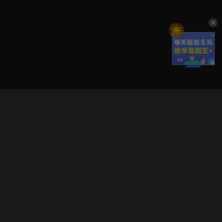
立即登入享受會員權益。
解鎖更多專屬功能，追劇更便利！
登入 / 註冊