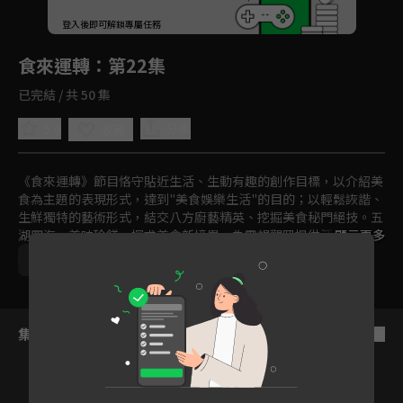
回首頁
登入後即可解鎖專屬任務
Play
食來運轉
：第22集
已完結 / 共 50 集
5.0
分享
收藏
《食來運轉》節目恪守貼近生活、生動有趣的創作目標，以介紹美
食為主題的表現形式，達到"美食娛樂生活"的目的；以輕鬆詼諧、
生鮮獨特的藝術形式，結交八方廚藝精英、挖掘美食秘門絕技。五
湖四海，美味珍饈，探求美食新境界，為電視觀眾提供活色生香的
顯示更多
視聽文化盛宴。
中國
美食
免費
2021
集數列表
反序