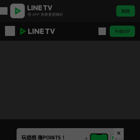
開啟
用 APP 免費看更精彩
升級VIP
食來運轉
目前未允許這部影片在你所在的地區播放
如有不便請見諒
Unmute
玩遊戲 賺POINTS！