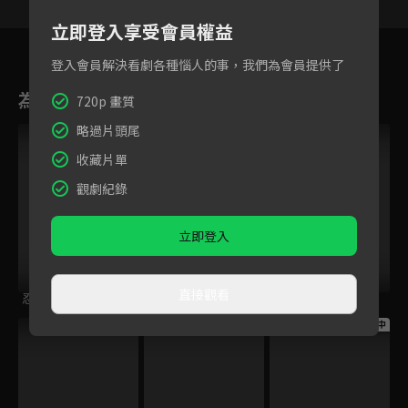
立即登入享受會員權益
19
20
21
22
23
24
2
登入會員解決看劇各種惱人的事，我們為會員提供了
為您推薦
720p 畫質
略過片頭尾
收藏片單
觀劇紀錄
立即登入
直接觀看
忍冬艷薔薇
台灣壹百種味道
柴門小福妻
跟播中
跟播中