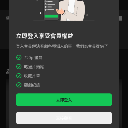
集數列表
反序
立即登入享受會員權益
登入會員解決看劇各種惱人的事，我們為會員提供了
19
20
21
22
23
24
2
720p 畫質
略過片頭尾
為您推薦
收藏片單
觀劇紀錄
立即登入
直接觀看