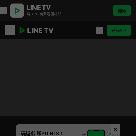
開啟
用 APP 免費看更精彩
升級VIP
暗殺教室 S2
目前未允許這部影片在你所在的地區播放
如有不便請見諒
Unmute
玩遊戲 賺POINTS！