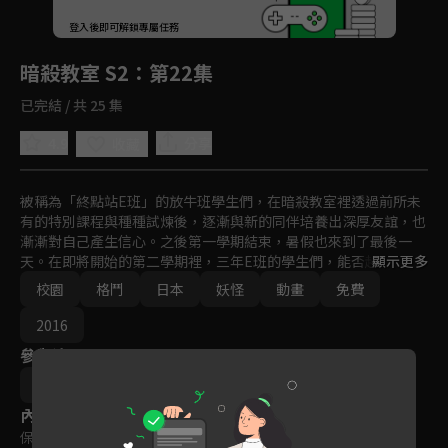
回首頁
登入後即可解鎖專屬任務
Play
暗殺教室 S2
：第22集
已完結 / 共 25 集
4.9
分享
收藏
被稱為「終點站E班」的放牛班學生們，在暗殺教室裡透過前所未
有的特別課程與種種試煉後，逐漸與新的同伴培養出深厚友誼，也
漸漸對自己產生信心。之後第一學期結束，暑假也來到了最後一
天。在即將開始的第二學期裡，三年E班的學生們，能否趕在畢業
顯示更多
前成功執行殺死級任老師「殺老師」的暗殺任務……！？
校園
格鬥
日本
妖怪
動畫
免費
2016
參與演員
岸誠二
內容標籤
保護級