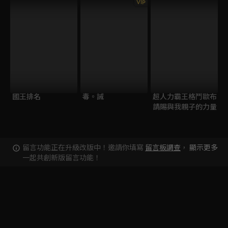
VIP
國王排名
毒。誡
超人力霸王格鬥歐布
請賜與我親子的力量
留言功能正在升級改版中！邀請你填寫
留言板調查
，
顯示更多
一起共創新版留言功能！