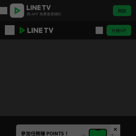
開啟
用 APP 免費看更精彩
升級VIP
相合之物
目前未允許這部影片在你所在的地區播放
如有不便請見諒
Unmute
參加任務賺 POINTS！