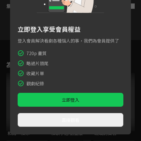
集數列表
反序
立即登入享受會員權益
登入會員解決看劇各種惱人的事，我們為會員提供了
1
2
3
4
5
6
720p 畫質
為您推薦
略過片頭尾
收藏片單
觀劇紀錄
立即登入
直接觀看
和雨．和你
和歌子酒 動畫版
琉璃的寶石