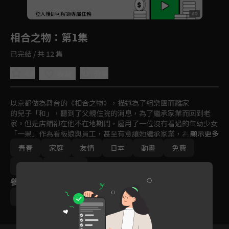
回首頁
登入後即可解鎖專屬任務
Play
相合之物
：第1集
已完結 / 共 12 集
4.8
分享
收藏
以京都做為舞台的《相合之物》，描述為了組樂團而離家

的兒子「和」，聽到了父親住院的消息，為了繼承家業而回到老
家。但是店鋪卻在他不在地期間，雇用了一位沒有看過的年幼少女
「一果」作為看板娘與員工，甚至有意讓她繼承家業，為此，一果
顯示更多
甚至相當敵視當初離家出走的和。以和菓子店做為中心的暖心之作
青春
家庭
友情
日本
動畫
免費
就此展開。
2022
Ani-One
參與演員
追崎史敏