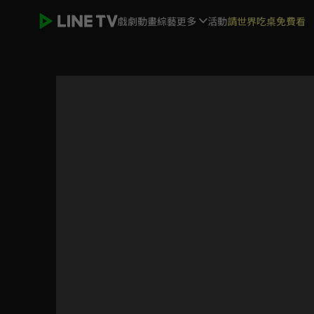
戲劇
動畫
綜藝
更多
活動
請世界吃桌免費看
鍵等 第2季