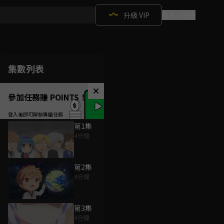
升級 VIP
登入 / 註冊
集數列表
參加任務賺 POINTS！
第1集
4分鐘
第2集
4分鐘
第3集
4分鐘