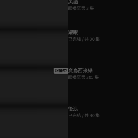
英語
第9集
跟播至第 3 集
4分鐘
第10集
耀眼
4分鐘
已完結 / 共 30 集
第11集
4分鐘
寶島西米樂
跟播中
跟播至第 305 集
第12集
4分鐘
後浪
已完結 / 共 40 集