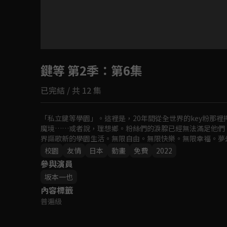
目前未允許這部影片在你所在的地區播放
鍵等 第2季
如有不便請見諒
：第6集
已完結 / 共 12 集
回首頁
「私立鍵等學園」。這裡是，20年間從全世界的key粉那
魔境……或者說，理想鄉。粉絲們的淚腺已經無法滿足他們
界謳歌新的學園生活。無限自由。無限快樂。無限幸福。夢
校園
友情
日本
動畫
免費
2022
參與演員
坂本一也
內容標籤
普遍級