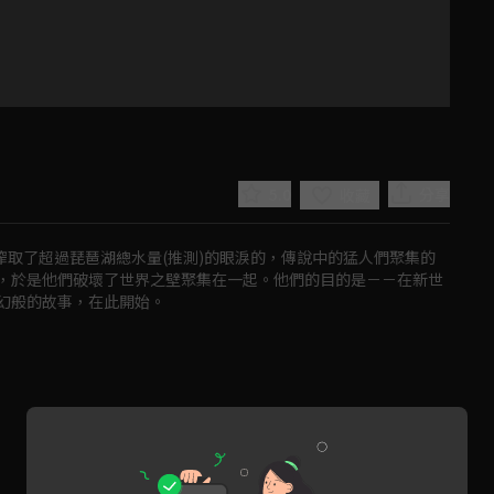
5.0
分享
收藏
裡搾取了超過琵琶湖總水量(推測)的眼淚的，傳說中的猛人們聚集的
，於是他們破壞了世界之壁聚集在一起。他們的目的是－－在新世
幻般的故事，在此開始。
Play
Video