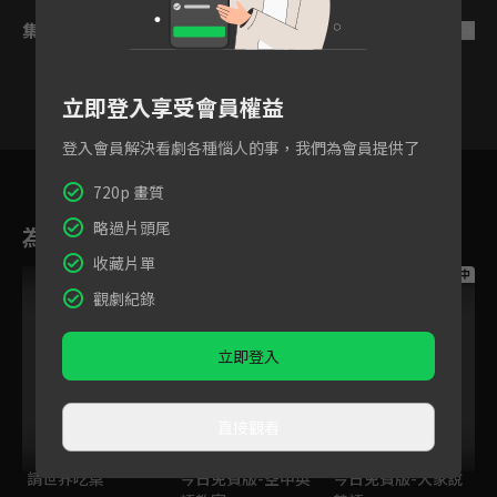
集數列表
反序
立即登入享受會員權益
登入會員解決看劇各種惱人的事，我們為會員提供了
1
2
3
4
5
6
720p 畫質
略過片頭尾
為您推薦
收藏片單
跟播中
跟播中
跟播中
觀劇紀錄
立即登入
直接觀看
請世界吃桌
今日免費版-空中英
今日免費版-大家說