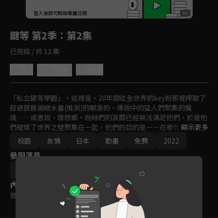
回首頁
登入後即可解鎖專屬任務
Play
鍵等 第2季
：第2集
已完結 / 共 12 集
5.0
分享
收藏
「私立鍵等學園」。這裡是，20年間從全世界的key粉那裡搾取了
超過琵琶湖總水量(推測)的眼淚的，傳說中的猛人們聚集的魔
境……或者說，理想鄉。粉絲們的淚腺已經無法滿足他們，於是他
們破壞了世界之壁聚集在一起。他們的目的是－－在新世界謳歌新
顯示更多
的學園生活。無限自由。無限快樂。無限幸福。夢幻般的故事，在
校園
友情
日本
動畫
免費
2022
此開始。
參與演員
坂本一也
內容標籤
普遍級