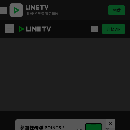
開啟
用 APP 免費看更精彩
升級VIP
鍵等 第2季
目前未允許這部影片在你所在的地區播放
如有不便請見諒
Unmute
參加任務賺 POINTS！