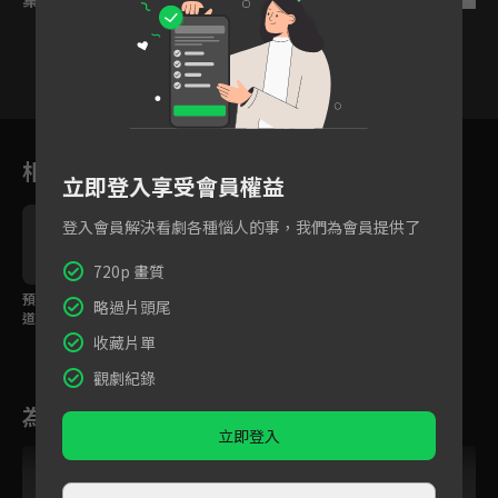
4
5
6
7
8
9
1
相關花絮
立即登入享受會員權益
登入會員解決看劇各種惱人的事，我們為會員提供了
720p 畫質
預告：天降聖女戀上霸
略過片頭尾
道君主，甜寵古裝爆笑
登場！
收藏片單
觀劇紀錄
為您推薦
立即登入