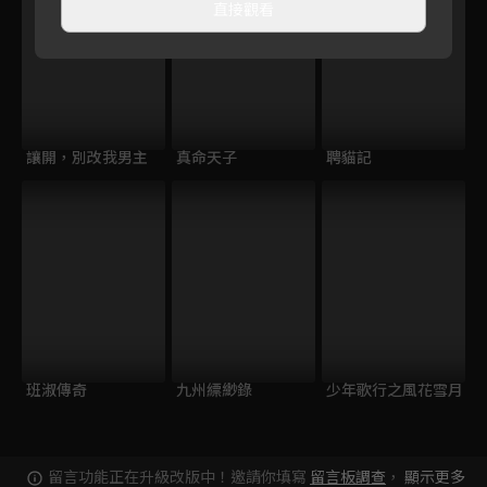
直接觀看
讓開，別改我男主
真命天子
聘貓記
班淑傳奇
九州縹緲錄
少年歌行之風花雪月
留言功能正在升級改版中！邀請你填寫
留言板調查
，
顯示更多