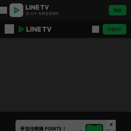
開啟
用 APP 免費看更精彩
升級VIP
親愛的義祁君
目前未允許這部影片在你所在的地區播放
如有不便請見諒
Unmute
參加任務賺 POINTS！