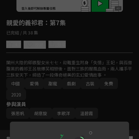
回首頁
登入後即可解鎖專屬任務
Play
親愛的義祁君
：第7集
已完結 / 共 38 集
4.7
分享
收藏
闌州大陸的鄔鏃聖女米七七，劫難重生附身「失憶」王妃，與孤傲
腹黑的義祁王呂敖爆笑相戀後，面對三族的腥風血雨，兩人攜手平
三族安天下，締造了一段傳奇絕美的玄幻愛情故事 。
中國
愛情
甜寵
戲劇
古裝
免費
2020
參與演員
張思帆
胡意旋
李歌洋
溫碧霞
集數列表
反序