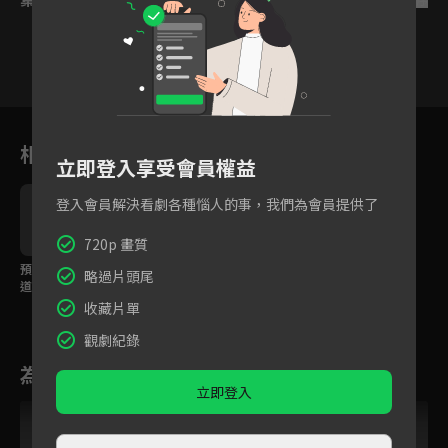
28
29
30
31
32
33
3
相關花絮
立即登入享受會員權益
登入會員解決看劇各種惱人的事，我們為會員提供了
720p 畫質
預告：天降聖女戀上霸
略過片頭尾
道君主，甜寵古裝爆笑
登場！
收藏片單
觀劇紀錄
為您推薦
立即登入