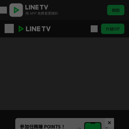
開啟
用 APP 免費看更精彩
升級VIP
親愛的義祁君
目前未允許這部影片在你所在的地區播放
如有不便請見諒
Unmute
參加任務賺 POINTS！