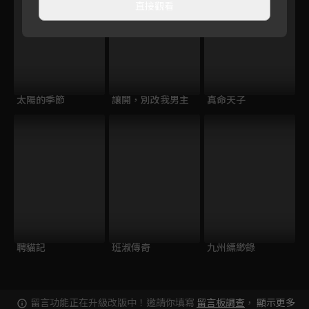
直接觀看
太陽的季節
讓開，別改我男主
真命天子
聘貓記
班淑傳奇
九州縹緲錄
留言功能正在升級改版中！邀請你填寫
留言板調查
，
顯示更多