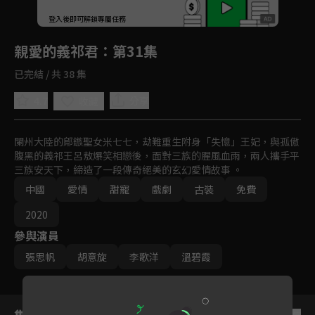
回首頁
登入後即可解鎖專屬任務
Play
親愛的義祁君
：第31集
已完結 / 共 38 集
4.7
分享
收藏
闌州大陸的鄔鏃聖女米七七，劫難重生附身「失憶」王妃，與孤傲
腹黑的義祁王呂敖爆笑相戀後，面對三族的腥風血雨，兩人攜手平
三族安天下，締造了一段傳奇絕美的玄幻愛情故事 。
中國
愛情
甜寵
戲劇
古裝
免費
2020
參與演員
張思帆
胡意旋
李歌洋
溫碧霞
集數列表
反序