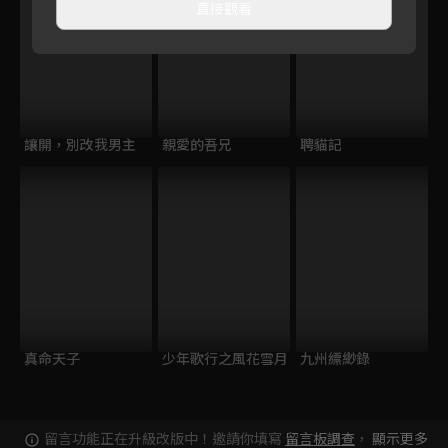
直接觀看
讓開，別改我男主
親愛的吾兄
聘貓記
真命天子
少年歌行之風花雪月
九州縹緲錄
留言功能正在升級改版中！邀請你填寫
留言板調查
，
顯示更多