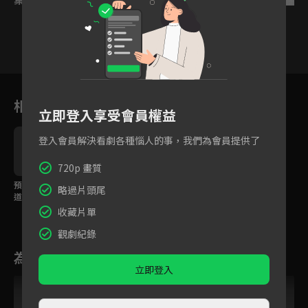
24
25
26
27
28
29
3
相關花絮
立即登入享受會員權益
登入會員解決看劇各種惱人的事，我們為會員提供了
720p 畫質
預告：天降聖女戀上霸
略過片頭尾
道君主，甜寵古裝爆笑
登場！
收藏片單
觀劇紀錄
為您推薦
立即登入