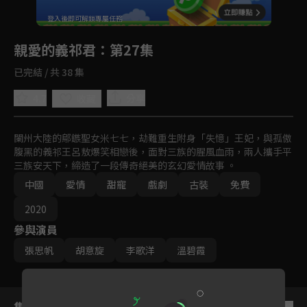
回首頁
登入後即可解鎖專屬任務
Play
親愛的義祁君
：第27集
已完結 / 共 38 集
4.7
分享
收藏
闌州大陸的鄔鏃聖女米七七，劫難重生附身「失憶」王妃，與孤傲
腹黑的義祁王呂敖爆笑相戀後，面對三族的腥風血雨，兩人攜手平
三族安天下，締造了一段傳奇絕美的玄幻愛情故事 。
中國
愛情
甜寵
戲劇
古裝
免費
2020
參與演員
張思帆
胡意旋
李歌洋
溫碧霞
集數列表
反序