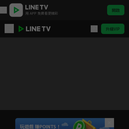
開啟
用 APP 免費看更精彩
升級VIP
親愛的義祁君
目前未允許這部影片在你所在的地區播放
如有不便請見諒
Unmute
玩遊戲 賺POINTS！