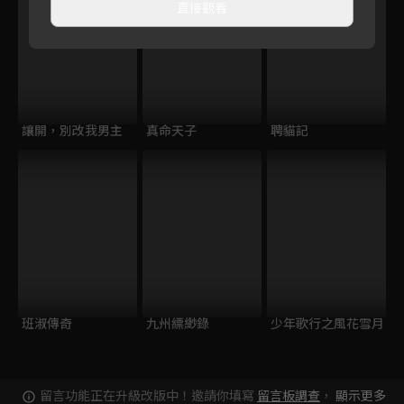
直接觀看
讓開，別改我男主
真命天子
聘貓記
班淑傳奇
九州縹緲錄
少年歌行之風花雪月
留言功能正在升級改版中！邀請你填寫
留言板調查
，
顯示更多