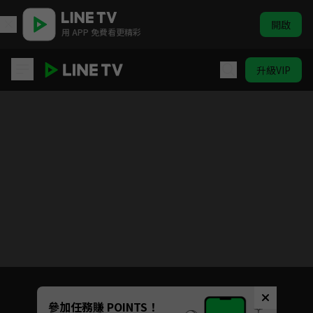
開啟
用 APP 免費看更精彩
升級VIP
親愛的義祁君
目前未允許這部影片在你所在的地區播放
如有不便請見諒
Unmute
參加任務賺 POINTS！