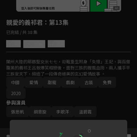
回首頁
登入後即可解鎖專屬任務
Play
親愛的義祁君
：第13集
已完結 / 共 38 集
4.7
分享
收藏
闌州大陸的鄔鏃聖女米七七，劫難重生附身「失憶」王妃，與孤傲
腹黑的義祁王呂敖爆笑相戀後，面對三族的腥風血雨，兩人攜手平
三族安天下，締造了一段傳奇絕美的玄幻愛情故事 。
中國
愛情
甜寵
戲劇
古裝
免費
2020
參與演員
張思帆
胡意旋
李歌洋
溫碧霞
集數列表
反序