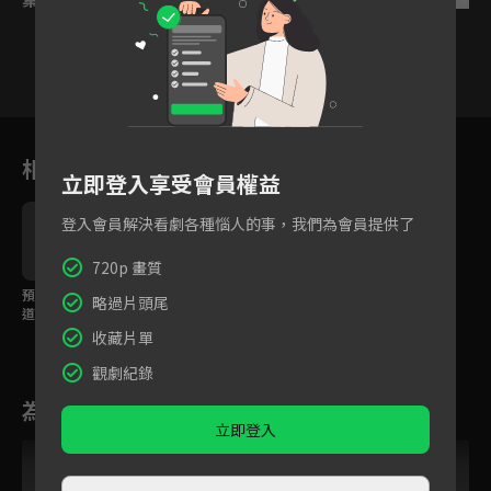
10
11
12
13
14
15
1
相關花絮
立即登入享受會員權益
登入會員解決看劇各種惱人的事，我們為會員提供了
720p 畫質
預告：天降聖女戀上霸
略過片頭尾
道君主，甜寵古裝爆笑
登場！
收藏片單
觀劇紀錄
為您推薦
立即登入