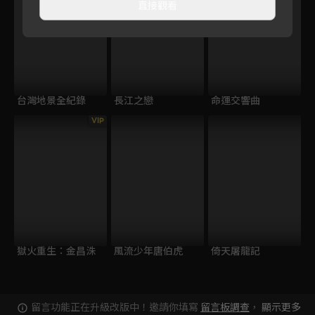
直接觀看
台灣地景全紀錄
長江之戀
命運交響曲
VIP
獄火重生：金昌洙
風流少年唐伯虎
倚天屠龍記
留言功能正在升級改版中！邀請你填寫
留言板調查
，
顯示更多