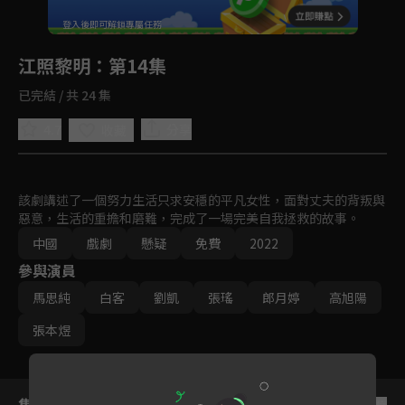
回首頁
登入後即可解鎖專屬任務
Play
江照黎明
：第14集
已完結 / 共 24 集
4.7
分享
收藏
該劇講述了一個努力生活只求安穩的平凡女性，面對丈夫的背叛與
惡意，生活的重擔和磨難，完成了一場完美自我拯救的故事。
中國
戲劇
懸疑
免費
2022
參與演員
馬思純
白客
劉凱
張瑤
郎月婷
高旭陽
張本煜
集數列表
反序