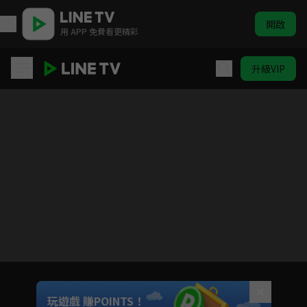
開啟
用 APP 免費看更精彩
升級VIP
江照黎明
目前未允許這部影片在你所在的地區播放
如有不便請見諒
Unmute
玩遊戲 賺POINTS！