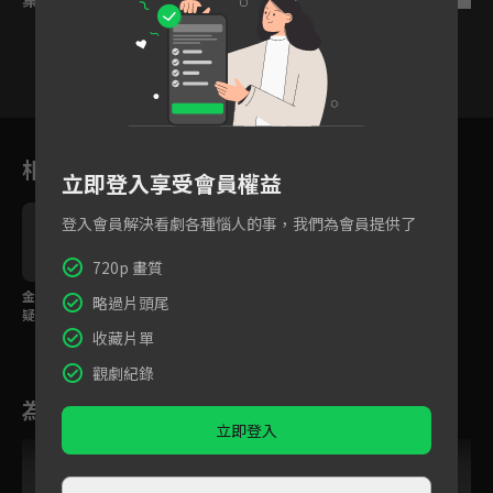
11
12
13
14
15
16
1
相關花絮
立即登入享受會員權益
登入會員解決看劇各種惱人的事，我們為會員提供了
720p 畫質
金馬影后馬思純陷殺夫
略過片頭尾
疑雲？
收藏片單
觀劇紀錄
為您推薦
立即登入