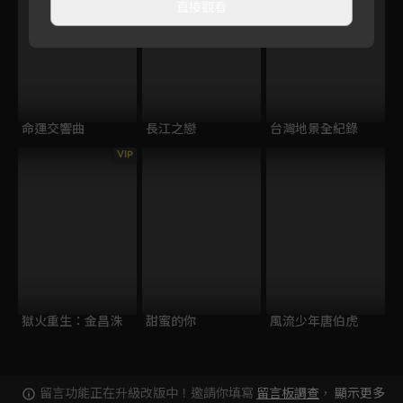
直接觀看
命運交響曲
長江之戀
台灣地景全紀錄
VIP
獄火重生：金昌洙
甜蜜的你
風流少年唐伯虎
留言功能正在升級改版中！邀請你填寫
留言板調查
，
顯示更多