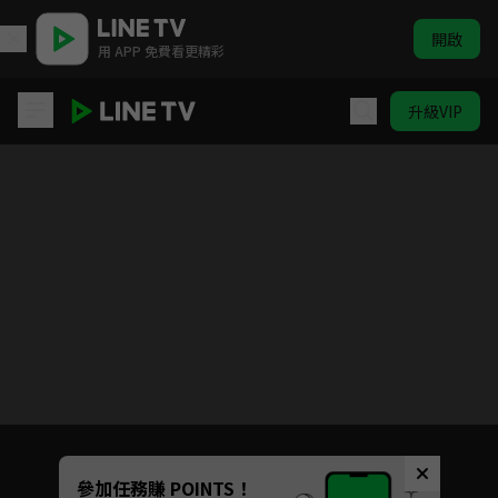
開啟
用 APP 免費看更精彩
升級VIP
江照黎明
目前未允許這部影片在你所在的地區播放
如有不便請見諒
Unmute
參加任務賺 POINTS！