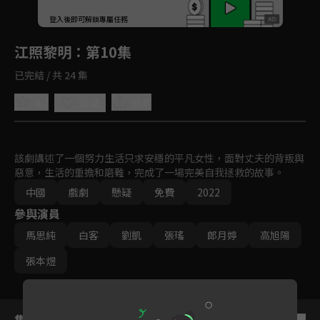
回首頁
登入後即可解鎖專屬任務
Play
江照黎明
：第10集
已完結 / 共 24 集
4.7
分享
收藏
該劇講述了一個努力生活只求安穩的平凡女性，面對丈夫的背叛與
惡意，生活的重擔和磨難，完成了一場完美自我拯救的故事。
中國
戲劇
懸疑
免費
2022
參與演員
馬思純
白客
劉凱
張瑤
郎月婷
高旭陽
張本煜
集數列表
反序