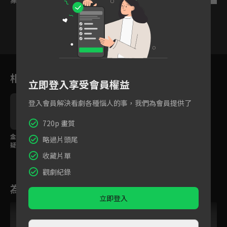
7
8
9
10
11
12
1
相關花絮
立即登入享受會員權益
登入會員解決看劇各種惱人的事，我們為會員提供了
720p 畫質
金馬影后馬思純陷殺夫
略過片頭尾
疑雲？
收藏片單
觀劇紀錄
為您推薦
立即登入