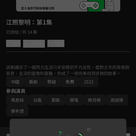
回首頁
登入後即可解鎖專屬任務
Play
江照黎明
：第1集
已完結 / 共 24 集
4.7
分享
收藏
該劇講述了一個努力生活只求安穩的平凡女性，面對丈夫的背叛與
惡意，生活的重擔和磨難，完成了一場完美自我拯救的故事。
中國
戲劇
懸疑
免費
2022
參與演員
馬思純
白客
劉凱
張瑤
郎月婷
高旭陽
張本煜
集數列表
反序