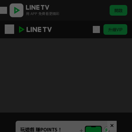
開啟
用 APP 免費看更精彩
升級VIP
江照黎明
目前未允許這部影片在你所在的地區播放
如有不便請見諒
Unmute
玩遊戲 賺POINTS！