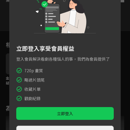
1
2
3
4
5
6
相關花絮
立即登入享受會員權益
登入會員解決看劇各種惱人的事，我們為會員提供了
720p 畫質
金馬影后馬思純陷殺夫
略過片頭尾
疑雲？
收藏片單
觀劇紀錄
為您推薦
立即登入