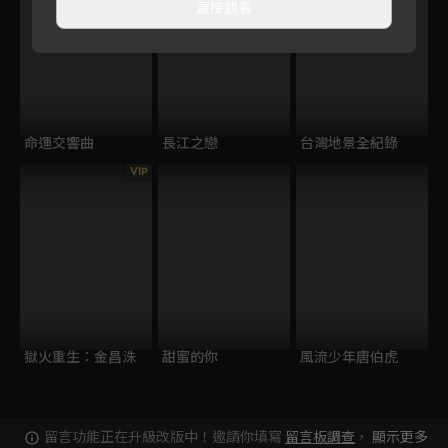
直接觀看
命運交響曲
長江之戀
台灣地景全紀錄
VIP
獄火重生：金昌洙
甜蜜的你
風流少年唐伯虎
留言功能正在升級改版中！邀請你填寫
留言板調查
，
顯示更多