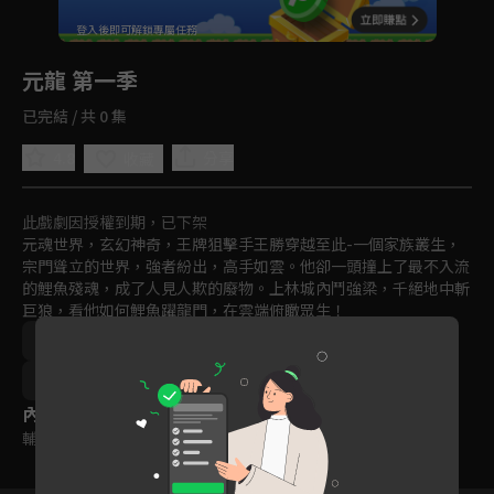
回首頁
登入後即可解鎖專屬任務
Play
元龍 第一季
已完結 / 共 0 集
4.8
分享
收藏
此戲劇因授權到期，已下架
元魂世界，玄幻神奇，王牌狙擊手王勝穿越至此-一個家族叢生，
宗門聳立的世界，強者紛出，高手如雲。他卻一頭撞上了最不入流
的鯉魚殘魂，成了人見人欺的廢物。上林城內鬥強梁，千絕地中斬
巨狼，看他如何鯉魚躍龍門，在雲端俯瞰眾生！
中國
格鬥
熱血
妖怪
動畫
免費
2020
內容標籤
輔導十五歲級