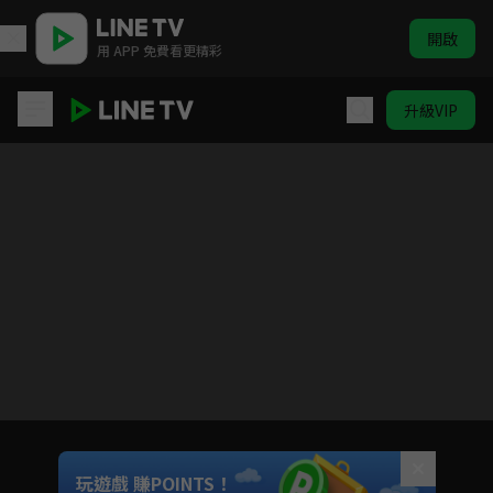
開啟
用 APP 免費看更精彩
升級VIP
元龍 第一季
目前未允許這部影片在你所在的地區播放
如有不便請見諒
Unmute
玩遊戲 賺POINTS！