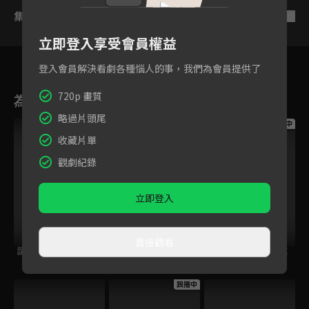
集數列表
反序
立即登入享受會員權益
登入會員解決看劇各種惱人的事，我們為會員提供了
720p 畫質
為您推薦
略過片頭尾
跟播中
跟播中
跟播中
收藏片單
觀劇紀錄
立即登入
直接觀看
請世界吃桌
今日免費版-空中英
今日免費版-大家說
語教室
英語
跟播中