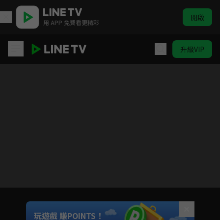
開啟
用 APP 免費看更精彩
升級VIP
女忍者椿的心事
目前未允許這部影片在你所在的地區播放
如有不便請見諒
Unmute
玩遊戲 賺POINTS！