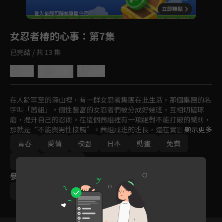
回首頁
登入後即可解鎖專屬任務
Play
女忍者椿的心事
：第7集
已完結 / 共 13 集
4.3
分享
收藏
在人跡罕至的深山裡，有一群女忍者集團在此生活，那個集團的名
字叫「茜組」。個性豐富的女忍者們被分成好幾班，互相切磋琢
磨，提升自己的忍術。在這個茜組裡有一項絕對不能打破的鐵則，
那就是“不能與男性接觸”。茜組戌班的班長，還在實習的女忍者
顯示更多
樁，是連組裡的長老都認可的忍術高手，也是備受周圍的人信賴的
青春
愛情
校園
日本
動畫
免費
領導者，但樁有一件非常在意的事，那就是一直以來都不能看也不
能碰的男生。好想見他一面…越是這麼想越覺得悶悶不樂，啊…到
2022
Ani-One
底該拿這份感情怎麼辦呢？
參與演員
角地拓大