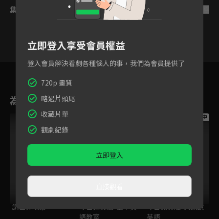
集數列表
反序
立即登入享受會員權益
登入會員解決看劇各種惱人的事，我們為會員提供了
4
5
6
7
8
9
1
720p 畫質
為您推薦
略過片頭尾
收藏片單
跟播中
跟播中
跟播中
觀劇紀錄
立即登入
直接觀看
請世界吃桌
今日免費版-空中英
今日免費版-大家說
語教室
英語