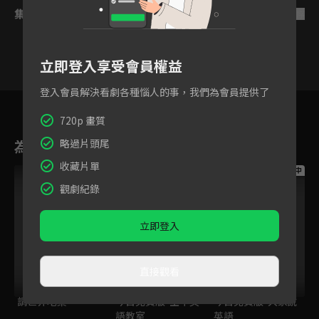
集數列表
反序
立即登入享受會員權益
登入會員解決看劇各種惱人的事，我們為會員提供了
8
9
10
11
12
13
720p 畫質
為您推薦
略過片頭尾
收藏片單
跟播中
跟播中
跟播中
觀劇紀錄
立即登入
直接觀看
請世界吃桌
今日免費版-空中英
今日免費版-大家說
語教室
英語