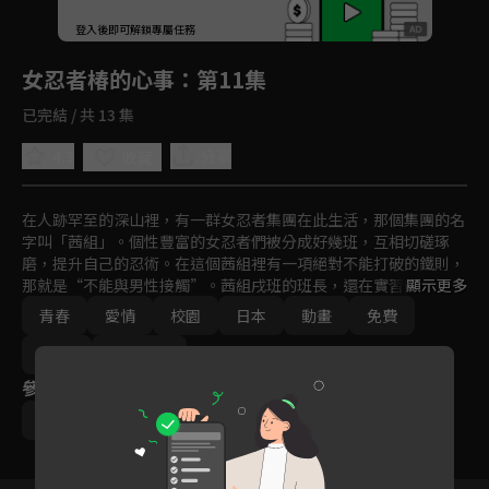
回首頁
登入後即可解鎖專屬任務
Play
女忍者椿的心事
：第11集
已完結 / 共 13 集
4.3
分享
收藏
在人跡罕至的深山裡，有一群女忍者集團在此生活，那個集團的名
字叫「茜組」。個性豐富的女忍者們被分成好幾班，互相切磋琢
磨，提升自己的忍術。在這個茜組裡有一項絕對不能打破的鐵則，
那就是“不能與男性接觸”。茜組戌班的班長，還在實習的女忍者
顯示更多
樁，是連組裡的長老都認可的忍術高手，也是備受周圍的人信賴的
青春
愛情
校園
日本
動畫
免費
領導者，但樁有一件非常在意的事，那就是一直以來都不能看也不
能碰的男生。好想見他一面…越是這麼想越覺得悶悶不樂，啊…到
2022
Ani-One
底該拿這份感情怎麼辦呢？
參與演員
角地拓大