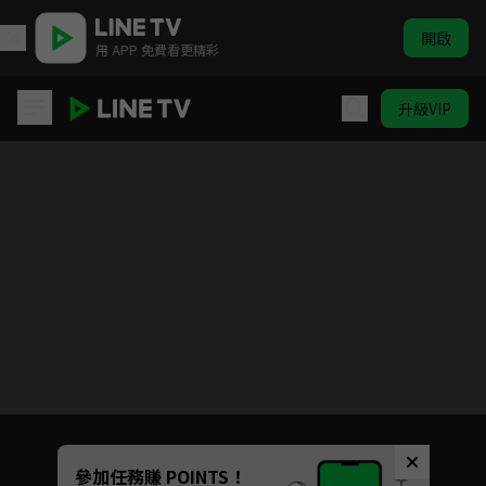
開啟
用 APP 免費看更精彩
升級VIP
女忍者椿的心事
目前未允許這部影片在你所在的地區播放
如有不便請見諒
Unmute
參加任務賺 POINTS！