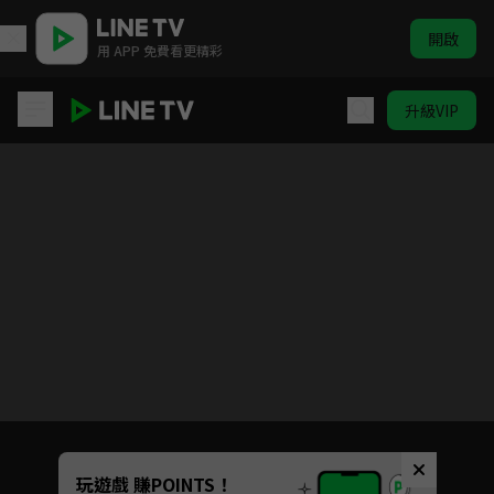
開啟
用 APP 免費看更精彩
升級VIP
Love All Play
目前未允許這部影片在你所在的地區播放
如有不便請見諒
Unmute
玩遊戲 賺POINTS！