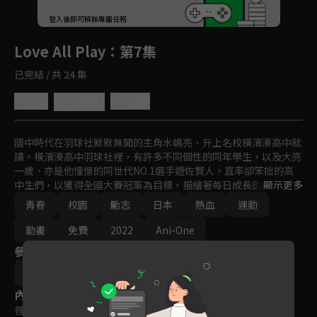
回首頁
登入後即可解鎖專屬任務
Play
Love All Play
：第7集
已完結 / 共 24 集
4.8
分享
收藏
國中時代在羽球社默默無聞的主角水嶋亮，升上名校橫濱湊高中就
讀。橫濱湊高中羽球社裡，有許多不同個性的同年學生，以及大亮
一歲、亦是他憧憬的同世代NO.1選手遊佐賢人。直率卻笨拙的高
中生們，以獲得全國大賽冠軍為目標，描繪著每日成長的姿態，年
顯示更多
輕爽朗的青春故事！！
青春
校園
勵志
日本
熱血
運動
動畫
免費
2022
Ani-One
參與演員
竹内浩志
內容標籤
普遍級