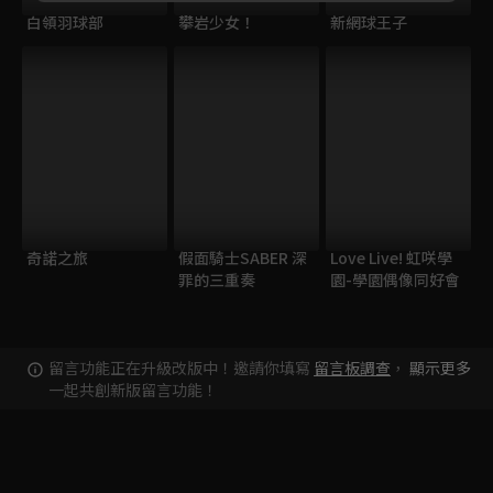
白領羽球部
攀岩少女！
新網球王子
奇諾之旅
假面騎士SABER 深
Love Live! 虹咲學
罪的三重奏
園-學園偶像同好會
留言功能正在升級改版中！邀請你填寫
留言板調查
，
顯示更多
一起共創新版留言功能！