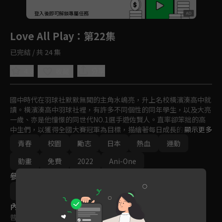
回首頁
登入後即可解鎖專屬任務
Play
Love All Play
：第22集
已完結 / 共 24 集
4.8
分享
收藏
國中時代在羽球社默默無聞的主角水嶋亮，升上名校橫濱湊高中就
讀。橫濱湊高中羽球社裡，有許多不同個性的同年學生，以及大亮
一歲、亦是他憧憬的同世代NO.1選手遊佐賢人。直率卻笨拙的高
中生們，以獲得全國大賽冠軍為目標，描繪著每日成長的姿態，年
顯示更多
輕爽朗的青春故事！！
青春
校園
勵志
日本
熱血
運動
動畫
免費
2022
Ani-One
參與演員
竹内浩志
內容標籤
普遍級