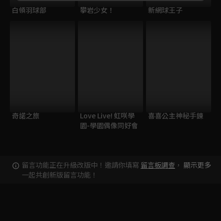
白領羽球部
攀岩少女！
新網球王子
奇諾之旅
Love Live! 虹咲學
喜喜公主神秘手鍊
園-學園偶像同好會
留言功能正在升級改版中！邀請你填寫
留言板調查
，
顯示更多
一起共創新版留言功能！