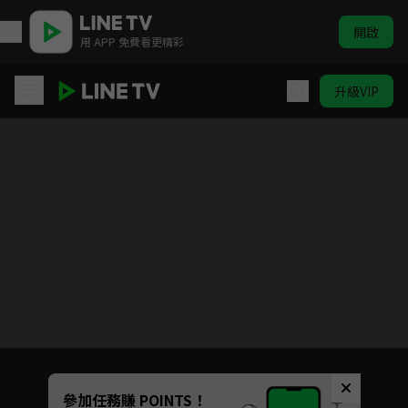
開啟
用 APP 免費看更精彩
升級VIP
Love All Play
目前未允許這部影片在你所在的地區播放
如有不便請見諒
Unmute
參加任務賺 POINTS！