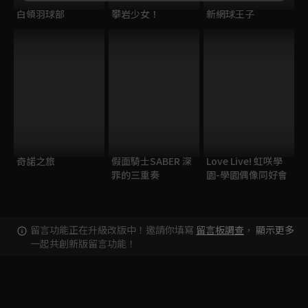
白領羽球部
攀岩少女！
新網球王子
奇諾之旅
假面騎士SABER 深
Love Live! 虹咲學
罪的三重奏
園-學園偶像同好會
留言功能正在升級改版中！邀請你填寫
留言板調查
，
顯示更多
一起共創新版留言功能！