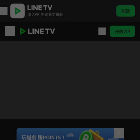
開啟
用 APP 免費看更精彩
升級VIP
Love All Play
目前未允許這部影片在你所在的地區播放
如有不便請見諒
Unmute
玩遊戲 賺POINTS！