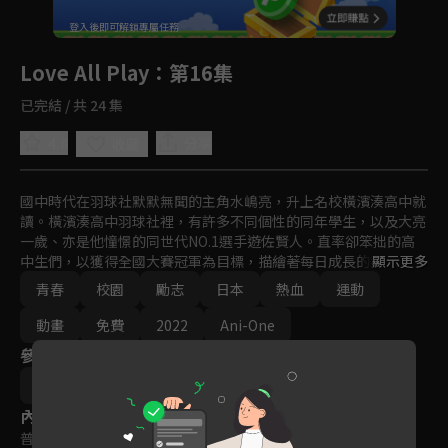
回首頁
登入後即可解鎖專屬任務
Play
Love All Play
：第16集
已完結 / 共 24 集
4.8
分享
收藏
國中時代在羽球社默默無聞的主角水嶋亮，升上名校橫濱湊高中就
讀。橫濱湊高中羽球社裡，有許多不同個性的同年學生，以及大亮
一歲、亦是他憧憬的同世代NO.1選手遊佐賢人。直率卻笨拙的高
中生們，以獲得全國大賽冠軍為目標，描繪著每日成長的姿態，年
顯示更多
輕爽朗的青春故事！！
青春
校園
勵志
日本
熱血
運動
動畫
免費
2022
Ani-One
參與演員
竹内浩志
內容標籤
普遍級