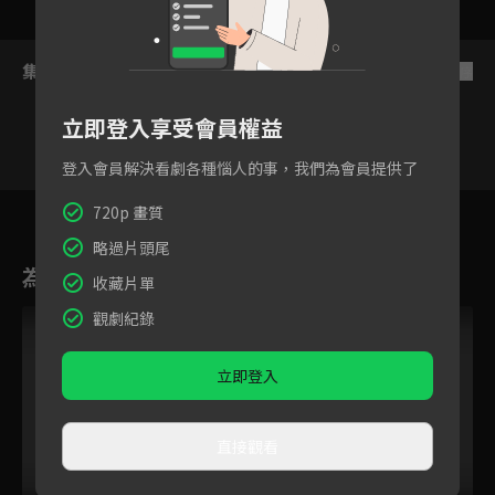
集數列表
反序
立即登入享受會員權益
登入會員解決看劇各種惱人的事，我們為會員提供了
13
14
15
16
17
18
1
720p 畫質
略過片頭尾
為您推薦
收藏片單
觀劇紀錄
立即登入
直接觀看