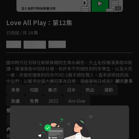
回首頁
登入後即可解鎖專屬任務
Play
Love All Play
：第12集
已完結 / 共 24 集
4.8
分享
收藏
國中時代在羽球社默默無聞的主角水嶋亮，升上名校橫濱湊高中就
讀。橫濱湊高中羽球社裡，有許多不同個性的同年學生，以及大亮
一歲、亦是他憧憬的同世代NO.1選手遊佐賢人。直率卻笨拙的高
中生們，以獲得全國大賽冠軍為目標，描繪著每日成長的姿態，年
顯示更多
輕爽朗的青春故事！！
青春
校園
勵志
日本
熱血
運動
動畫
免費
2022
Ani-One
參與演員
竹内浩志
內容標籤
普遍級