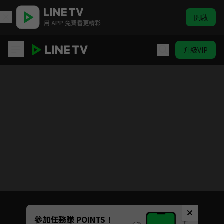
開啟
用 APP 免費看更精彩
升級VIP
Love All Play
目前未允許這部影片在你所在的地區播放
如有不便請見諒
Unmute
參加任務賺 POINTS！