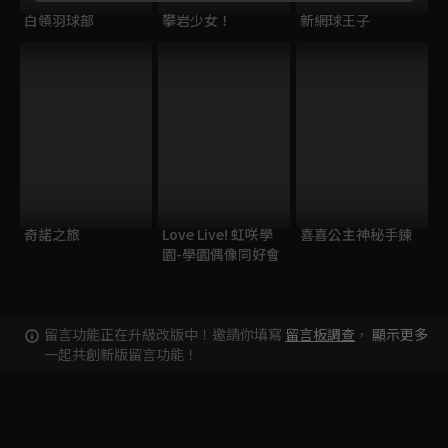
白領羽球部
攀岩少女！
新網球王子
奇諾之旅
Love Live! 虹咲學
喜喜公主神秘手鍊
園-學園偶像同好會
留言功能正在升級改版中！邀請你填寫
留言板調查
，
顯示更多
一起共創新版留言功能！