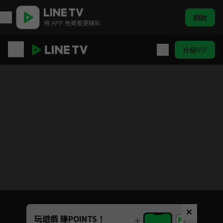
開啟
用 APP 免費看更精彩
升級VIP
SPY×FAMILY 間諜家家酒
目前未允許這部影片在你所在的地區播放
如有不便請見諒
Unmute
玩遊戲 賺POINTS！