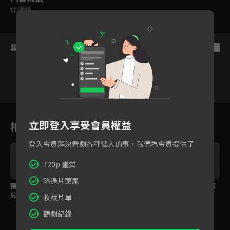
保護級
集數列表
反序
19
20
21
22
23
24
2
立即登入享受會員權益
相關花絮
登入會員解決看劇各種惱人的事，我們為會員提供了
720p 畫質
略過片頭尾
預告：MISSION16-約
預告：MISSION15-新
預告：MISSION14-解
兒's 廚房情報商的戀愛
的家人
除定時炸彈吧
收藏片單
大作戰
1
觀劇紀錄