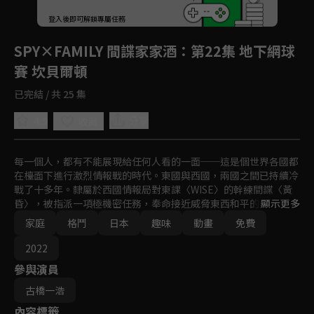
回首頁
登入後即可解鎖專屬任務
Play
SPY×FAMILY 間諜家家酒
：第22集 地下網球
賽 坎貝爾頓
已完結 / 共 25 集
4.9
分享
收藏
每一個人，都有不能展現給任何人看的一面──這是個世界各國都
在檯面下進行激烈情報戰的時代。東國與西國，兩國之間已持續冷
戰了十多年。隸屬於西國情報局對東課〈WISE〉的幹練間諜〈黃
昏〉，被指派一項極機密任務，奉命接近威脅東西和平的危險人
顯示更多
物，要刺探出東國國家統一黨黨魁──唐納文‧戴斯蒙德的戰爭計
家庭
格鬥
日本
趣味
動畫
免費
畫。其任務名為──行動代號〈梟〉。任務內容是：「在一週內組
好家庭，並潛入戴斯蒙德兒子所就讀的名校。」
2022
參與演員
古橋一浩
內容標籤