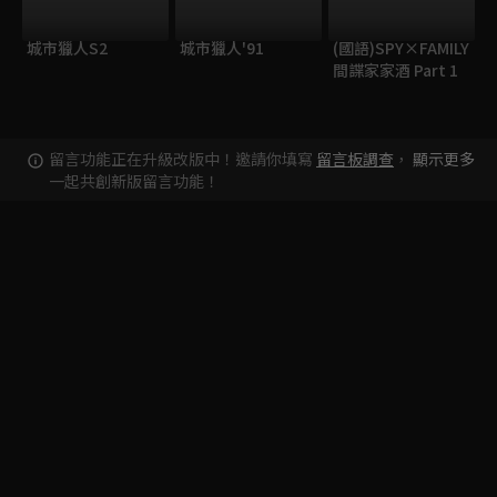
城市獵人S2
城市獵人'91
(國語)SPY×FAMILY
間諜家家酒 Part 1
留言功能正在升級改版中！邀請你填寫
留言板調查
，
顯示更多
一起共創新版留言功能！