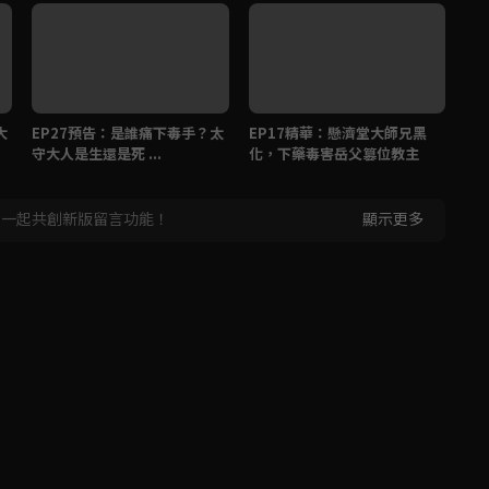
大
EP27預告：是誰痛下毒手？太
EP17精華：懸濟堂大師兄黑
師
守大人是生還是死 ...
化，下藥毒害岳父篡位教主
！
，一起共創新版留言功能！
顯示更多