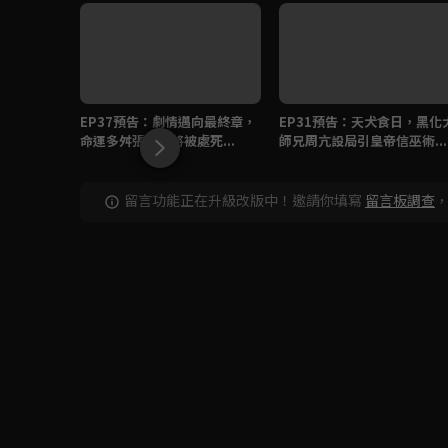
EP37預告：劇情邁向最終章，
EP31預告：天犬食日，黑化
命運多舛張仲景將被處死...
師兄周亢設局引皇帝信巫術...
留言功能正在升級改版中！邀請你填寫
留言板調查