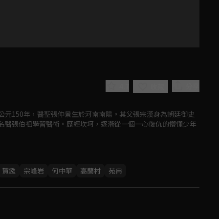
4.7
分享
收藏
公元150年，醫聖張仲景生於河南南陽。其父張宗漢身為朝廷御史
名醫張伯祖學習醫術。歷經坎坷，逐漸從一個一心復仇的懵懂少年
Play
賀鏹
宗峰岩
何中華
高蘭村
苑冉
Video