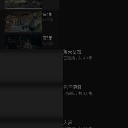
第4集
45分鐘
為您推薦
第5集
45分鐘
驚天岳雷
已完結 / 共 48 集
第6集
45分鐘
第7集
老子傳奇
45分鐘
已完結 / 共 33 集
第8集
45分鐘
大舜