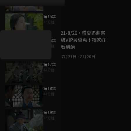
第15集
好康資訊
45分鐘
7/21-8/20，盛夏追劇祭
升級VIP最優惠！獨家好
第16集
戲看到飽
45分鐘
7月21日
-
8月20日
第17集
44分鐘
第18集
44分鐘
第19集
45分鐘