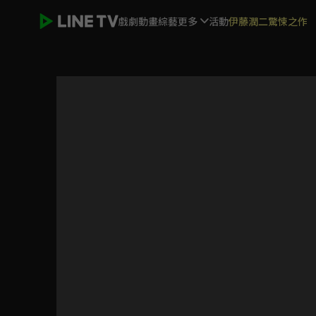
戲劇
動畫
綜藝
更多
活動
伊藤潤二驚悚之作
醫聖