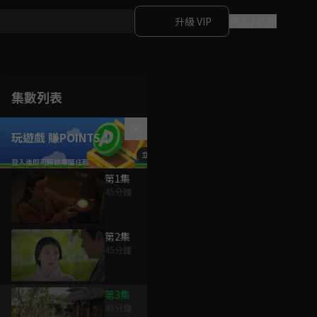
升級 VIP
登入 / 註冊
集數列表
玩遊戲 賺POINTS！
第1集
45分鐘
第2集
45分鐘
第3集
45分鐘