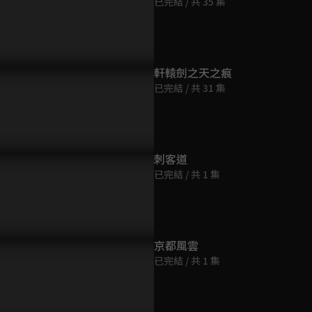
已完結 / 共 35 集
第9集
45分鐘
第10集
軒轅劍之天之痕
45分鐘
兄妹雙CP隱藏純愛片段曝光
EP1精華：小仲景不哭，師父
預告：醞釀
已完結 / 共 31 集
會保護你，放下仇恨埋頭學醫
作，神醫
第11集
45分鐘
刺客道
已完結 / 共 1 集
第12集
44分鐘
第13集
京都風雲
44分鐘
已完結 / 共 1 集
第14集
44分鐘