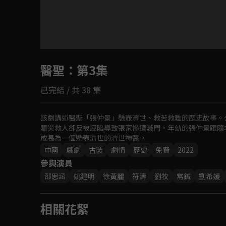
目前未允許這部影片在你所在的地區播放
醫聖
：第3集
如有不便請見諒
已完結 / 共 38 集
回首頁
該劇講述醫聖「張仲景」懸壺濟世、救苦救難的歷史故事。
賑災救人卻反被誣陷導致張家慘遭滅門。年幼的張仲景跟隨
成長為一個懸壺濟世的濟世神醫。
中國
戲劇
古裝
劇情
歷史
免費
2022
參與演員
邵思涵
姚建明
徐黃麗
符濤
劉牧
常鋮
劉希媛
相關花絮