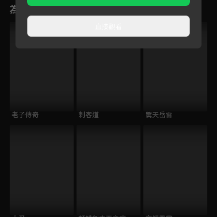
為您推薦
直接觀看
老子傳奇
刺客道
驚天岳雷