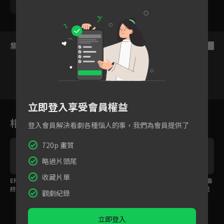
苑冉
集數列表
反序
立即登入享受會員權益
33
34
35
36
37
38
相關花絮
登入會員解決看劇各種惱人的事，我們為會員提供了
720p 畫質
略過片頭尾
收藏片單
EP37預告：劇情邁向最
EP31預告：天犬食日，
EP27預告：是誰痛下毒
終章，命運多舛張仲景
黑化大師兄周亢設局引
手？太守大人是生還是
觀劇紀錄
將被處死...
皇帝信巫術...
死 ...
立即登入