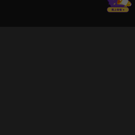
立即登入享受會員權益。
解鎖更多專屬功能，追劇更便利！
登入 / 註冊
巧克科技新媒體股份有限公司