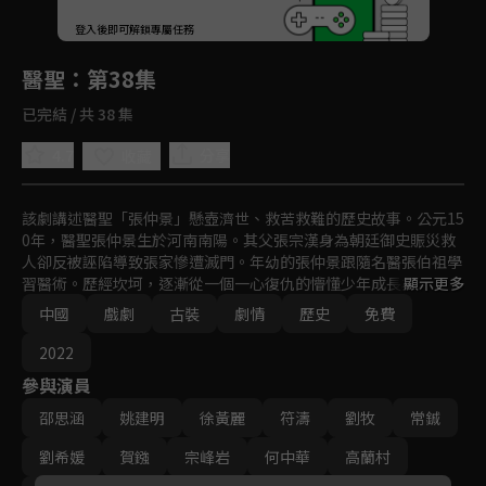
回首頁
登入後即可解鎖專屬任務
Play
醫聖
：第38集
已完結 / 共 38 集
4.7
分享
收藏
該劇講述醫聖「張仲景」懸壺濟世、救苦救難的歷史故事。公元15
0年，醫聖張仲景生於河南南陽。其父張宗漢身為朝廷御史賑災救
人卻反被誣陷導致張家慘遭滅門。年幼的張仲景跟隨名醫張伯祖學
習醫術。歷經坎坷，逐漸從一個一心復仇的懵懂少年成長為一個懸
顯示更多
壺濟世的濟世神醫。
中國
戲劇
古裝
劇情
歷史
免費
2022
參與演員
邵思涵
姚建明
徐黃麗
符濤
劉牧
常鋮
劉希媛
賀鏹
宗峰岩
何中華
高蘭村