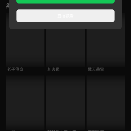
為您推薦
直接觀看
老子傳奇
刺客道
驚天岳雷