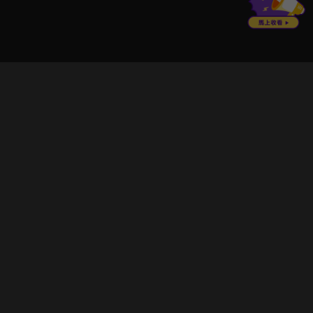
立即登入享受會員權益。
解鎖更多專屬功能，追劇更便利！
登入 / 註冊
巧克科技新媒體股份有限公司