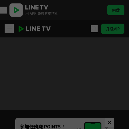
開啟
用 APP 免費看更精彩
升級VIP
醫聖
目前未允許這部影片在你所在的地區播放
如有不便請見諒
Unmute
參加任務賺 POINTS！