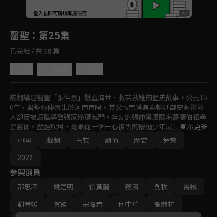
回首頁
登入後即可解鎖專屬任務
Play
醫聖
：第25集
已完結 / 共 38 集
4.7
分享
收藏
該劇講述醫聖「張仲景」懸壺濟世、救苦救難的歷史故事。公元15
0年，醫聖張仲景生於河南南陽。其父張宗漢身為朝廷御史賑災救
人卻反被誣陷導致張家慘遭滅門。年幼的張仲景跟隨名醫張伯祖學
習醫術。歷經坎坷，逐漸從一個一心復仇的懵懂少年成長為一個懸
顯示更多
壺濟世的濟世神醫。
中國
戲劇
古裝
劇情
歷史
免費
2022
參與演員
邵思涵
姚建明
徐黃麗
符濤
劉牧
常鋮
劉希媛
賀鏹
宗峰岩
何中華
高蘭村