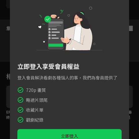
苑冉
集數列表
反序
立即登入享受會員權益
22
23
24
25
26
27
2
相關花絮
登入會員解決看劇各種惱人的事，我們為會員提供了
720p 畫質
略過片頭尾
收藏片單
EP37預告：劇情邁向最
EP31預告：天犬食日，
EP27預告：是誰痛下毒
終章，命運多舛張仲景
黑化大師兄周亢設局引
手？太守大人是生還是
觀劇紀錄
將被處死...
皇帝信巫術...
死 ...
立即登入