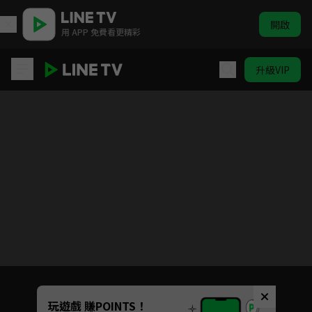
開啟
用 APP 免費看更精彩
升級VIP
醫聖
目前未允許這部影片在你所在的地區播放
如有不便請見諒
Unmute
玩遊戲 賺POINTS！