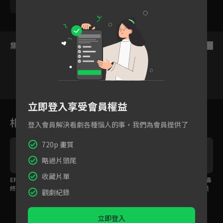
苑冉
集數列表
反序
立即登入享受會員權益
20
21
22
23
24
25
2
相關花絮
登入會員解決看劇各種惱人的事，我們為會員提供了
720p 畫質
略過片頭尾
收藏片單
EP37預告：劇情邁向最
EP31預告：天犬食日，
EP27預告：是誰痛下毒
終章，命運多舛張仲景
黑化大師兄周亢設局引
手？太守大人是生還是
觀劇紀錄
將被處死...
皇帝信巫術...
死 ...
立即登入