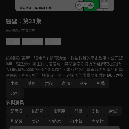
回首頁
登入後即可解鎖專屬任務
Play
醫聖
：第23集
已完結 / 共 38 集
4.7
分享
收藏
該劇講述醫聖「張仲景」懸壺濟世、救苦救難的歷史故事。公元15
0年，醫聖張仲景生於河南南陽。其父張宗漢身為朝廷御史賑災救
人卻反被誣陷導致張家慘遭滅門。年幼的張仲景跟隨名醫張伯祖學
習醫術。歷經坎坷，逐漸從一個一心復仇的懵懂少年成長為一個懸
顯示更多
壺濟世的濟世神醫。
中國
戲劇
古裝
劇情
歷史
免費
2022
參與演員
邵思涵
姚建明
徐黃麗
符濤
劉牧
常鋮
劉希媛
賀鏹
宗峰岩
何中華
高蘭村