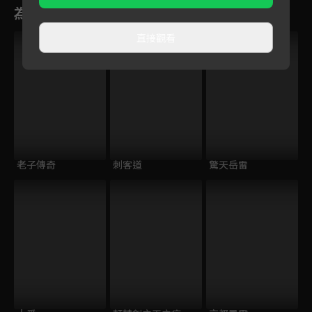
為您推薦
直接觀看
老子傳奇
刺客道
驚天岳雷