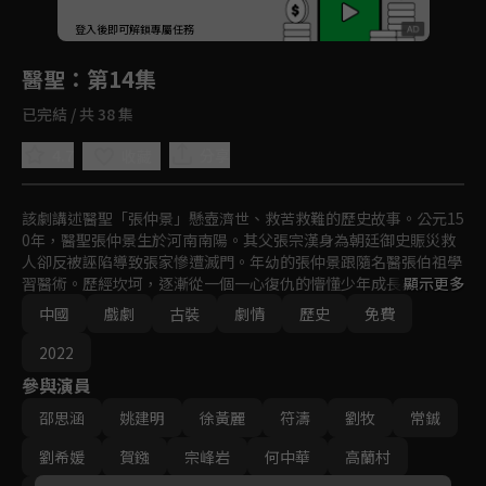
回首頁
登入後即可解鎖專屬任務
Play
醫聖
：第14集
已完結 / 共 38 集
4.7
分享
收藏
該劇講述醫聖「張仲景」懸壺濟世、救苦救難的歷史故事。公元15
0年，醫聖張仲景生於河南南陽。其父張宗漢身為朝廷御史賑災救
人卻反被誣陷導致張家慘遭滅門。年幼的張仲景跟隨名醫張伯祖學
習醫術。歷經坎坷，逐漸從一個一心復仇的懵懂少年成長為一個懸
顯示更多
壺濟世的濟世神醫。
中國
戲劇
古裝
劇情
歷史
免費
2022
參與演員
邵思涵
姚建明
徐黃麗
符濤
劉牧
常鋮
劉希媛
賀鏹
宗峰岩
何中華
高蘭村