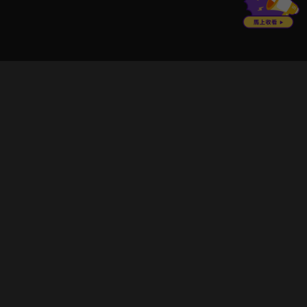
立即登入享受會員權益。
解鎖更多專屬功能，追劇更便利！
登入 / 註冊
巧克科技新媒體股份有限公司