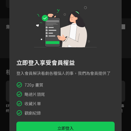
苑冉
集數列表
反序
立即登入享受會員權益
11
12
13
14
15
16
1
相關花絮
登入會員解決看劇各種惱人的事，我們為會員提供了
720p 畫質
略過片頭尾
收藏片單
EP37預告：劇情邁向最
EP31預告：天犬食日，
EP27預告：是誰痛下毒
終章，命運多舛張仲景
黑化大師兄周亢設局引
手？太守大人是生還是
觀劇紀錄
將被處死...
皇帝信巫術...
死 ...
立即登入