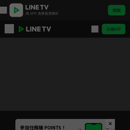
開啟
用 APP 免費看更精彩
升級VIP
醫聖
目前未允許這部影片在你所在的地區播放
如有不便請見諒
Unmute
參加任務賺 POINTS！