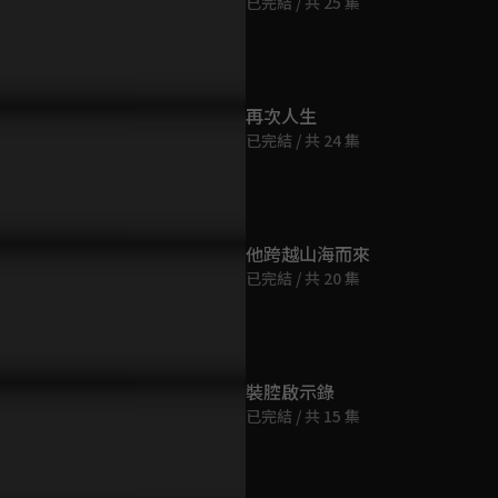
已完結 / 共 25 集
第9集
37分鐘
第10集
不想錯過你！做我女朋友吧
我不相信時間會讓我們的情感
男友力爆棚
再次人生
46分鐘
流失
黑，我只相
已完結 / 共 24 集
第11集
26分鐘
他跨越山海而來
已完結 / 共 20 集
第12集
27分鐘
第13集
裝腔啟示錄
28分鐘
已完結 / 共 15 集
第14集
28分鐘