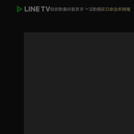
戲劇
動畫
綜藝
更多
活動
獨家日劇全新開播
平行戀愛時差