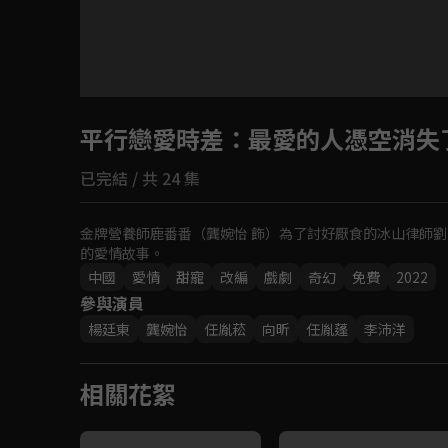
平行戀愛時差
：最愛的人憑空消失
已完結 / 共 24 集
金牌營養師鹿番番（龔婉怡 飾）為了討好厭食的冰山律師劉
的愛情故事。
中國
愛情
甜寵
改編
戲劇
奇幻
免費
2022
參與演員
楊廷東
龔婉怡
任胤菘
向昕
任胤蓬
李沛洋
相關花絮