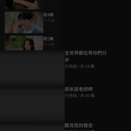
第4集
32分鐘
為您推薦
第5集
27分鐘
全世界都在等你們分
手
第6集
已完結 / 共 24 集
34分鐘
第7集
原來是老師啊
25分鐘
已完結 / 共 40 集
第8集
40分鐘
聽見我的聲音