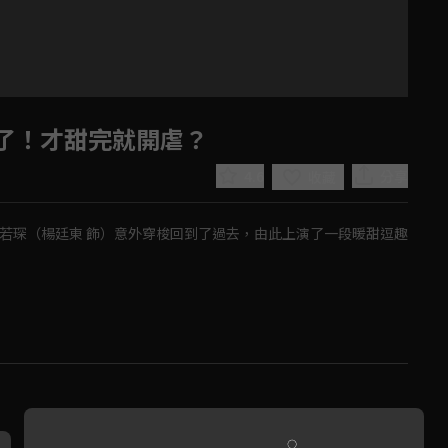
了！才甜完就開虐？
4.6
分享
收藏
若琛（楊廷東 飾）意外穿梭回到了過去，由此上演了一段暖甜逗趣
Play
Video