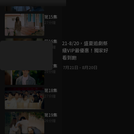
第15集
27分鐘
好康資訊
第16集
7/21-8/20，盛夏追劇祭
26分鐘
升級VIP最優惠！獨家好
戲看到飽
第17集
7月21日
-
8月20日
28分鐘
第18集
27分鐘
第19集
26分鐘