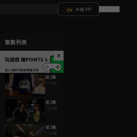
升級 VIP
登入 / 註冊
集數列表
玩遊戲 賺POINTS！
第1集
31分鐘
第2集
34分鐘
第3集
37分鐘