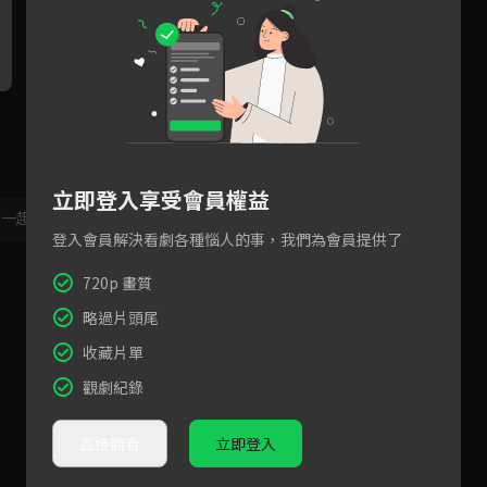
番番記憶開始消失 若琛許下承
心愛的她命在旦夕！
我
諾之吻
立即登入享受會員權益
，一起共創新版留言功能！
顯示更多
登入會員解決看劇各種惱人的事，我們為會員提供了
720p 畫質
略過片頭尾
收藏片單
觀劇紀錄
直接觀看
立即登入