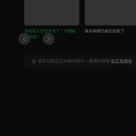
犬撒嬌
最愛的人憑空消失了！才甜完
我以為妳已經忘記我了
就開虐？
留言功能正在升級改版中！邀請你填寫
留言板調查