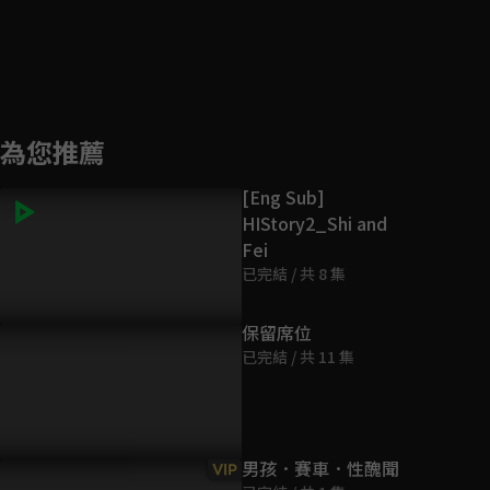
為您推薦
[Eng Sub]
HIStory2_Shi and
Fei
已完結 / 共 8 集
保留席位
已完結 / 共 11 集
男孩．賽車．性醜聞
VIP