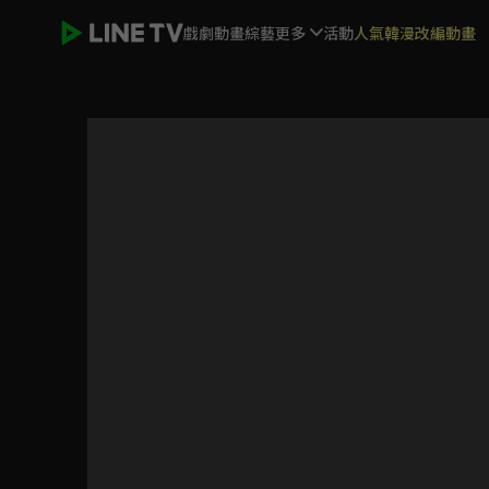
戲劇
動畫
綜藝
更多
活動
人氣韓漫改編動畫
天使薇薇