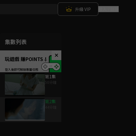
升級 VIP
登入 / 註冊
集數列表
玩遊戲 賺POINTS！
第1集
50分鐘
第2集
44分鐘