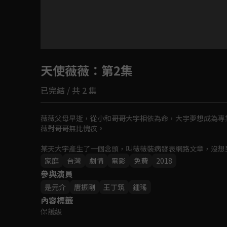
目前未允許這部影片在你所在的地區播放
天使薇薇
如有不便請見諒
：第2集
已完結 / 共 2 集
回首頁
薇薇父母早逝，從小和哥哥大宇相依為命，大宇夢想成為專
薇對哥哥無比愧疚。

某天大宇產生了一個念頭，叫薇薇裝病發表網路文章，沒想
裝病被實習醫生宋磊與妹妹宋潔發現，為了不讓計畫毀於一
家庭
台灣
劇情
電影
免費
2018
島素，引起休克…
參與演員
是元介
唐振剛
王丁筑
鍾瑤
內容標籤
保護級