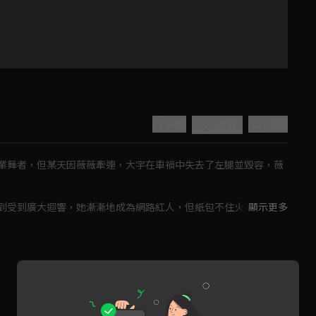
4.5
分享
收藏
業舞者，但某天因薇薇牽連，大宇在車禍中失去了左腿並毀容，薇
到受到廣大迴響，她漸漸地成為網路紅人，但紙包不住火，薇薇的
顯示更多
旦，大宇打算殺害宋磊與宋潔，就在此時薇薇意外地施打過量的胰
Play
Video