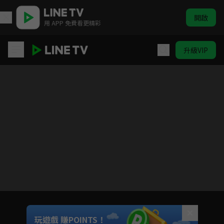
開啟
用 APP 免費看更精彩
升級VIP
(國語)咒術迴戰
目前未允許這部影片在你所在的地區播放
如有不便請見諒
Unmute
玩遊戲 賺POINTS！