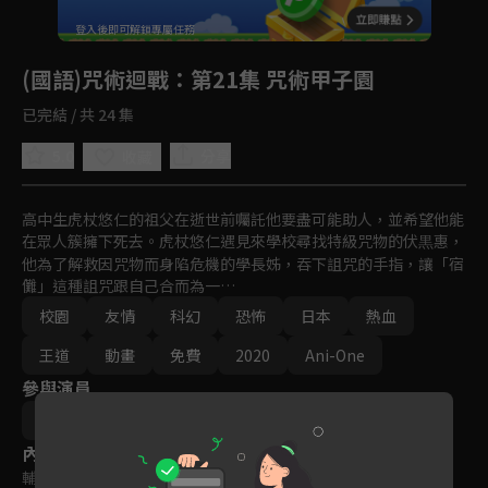
回首頁
登入後即可解鎖專屬任務
Play
(國語)咒術迴戰
：第21集 咒術甲子園
已完結 / 共 24 集
5.0
分享
收藏
高中生虎杖悠仁的祖父在逝世前囑託他要盡可能助人，並希望他能
在眾人簇擁下死去。虎杖悠仁遇見來學校尋找特級咒物的伏黒惠，
他為了解救因咒物而身陷危機的學長姊，吞下詛咒的手指，讓「宿
儺」這種詛咒跟自己合而為一…
校園
友情
科幻
恐怖
日本
熱血
王道
動畫
免費
2020
Ani-One
參與演員
芥見下々
內容標籤
輔導十二歲級