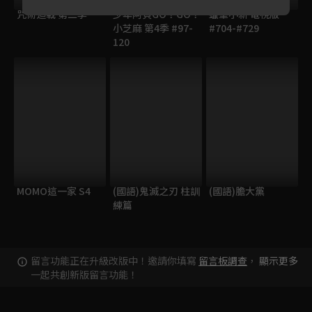
咒術迴戰 第二季
少年阿貝GO！GO！
蠟筆小新 電視版
小芝麻 第4季 #97-
#704-#729
120
MOMO這一家 S4
(國語)鬼滅之刃 柱訓
(國語)膽大黨
練篇
留言功能正在升級改版中！邀請你填寫
留言板調查
，
顯示更多
一起共創新版留言功能！