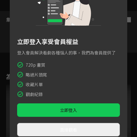
集數列表
反序
立即登入享受會員權益
登入會員解決看劇各種惱人的事，我們為會員提供了
18
19
20
21
22
23
2
720p 畫質
略過片頭尾
為您推薦
收藏片單
觀劇紀錄
立即登入
直接觀看