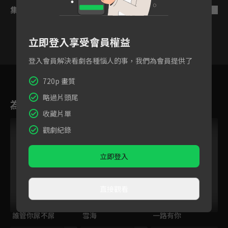
集數列表
反序
立即登入享受會員權益
登入會員解決看劇各種惱人的事，我們為會員提供了
1
2
720p 畫質
略過片頭尾
為您推薦
收藏片單
VIP
VIP
觀劇紀錄
立即登入
直接觀看
誰管你屌不屌
雪海
一路有你