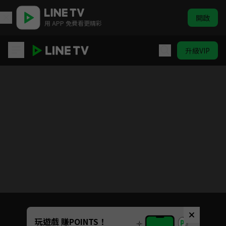
開啟
用 APP 免費看更精彩
升級VIP
綠蝴蝶
目前未允許這部影片在你所在的地區播放
如有不便請見諒
Unmute
玩遊戲 賺POINTS！