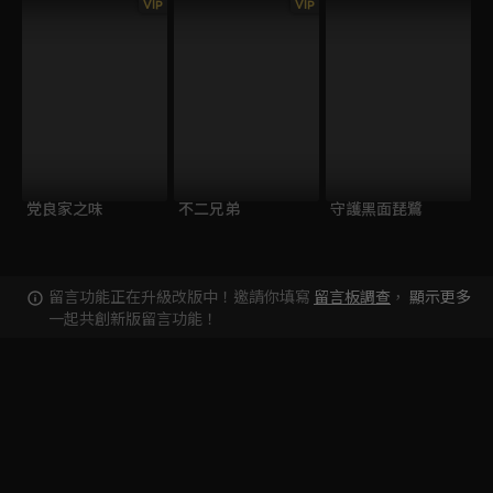
VIP
VIP
党良家之味
不二兄弟
守護黑面琵鷺
留言功能正在升級改版中！邀請你填寫
留言板調查
，
顯示更多
一起共創新版留言功能！