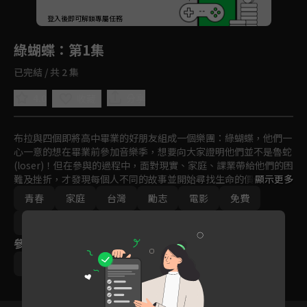
回首頁
登入後即可解鎖專屬任務
Play
綠蝴蝶
：第1集
已完結 / 共 2 集
4.0
分享
收藏
布拉與四個即將高中畢業的好朋友組成一個樂團：綠蝴蝶，他們一
心一意的想在畢業前參加音樂季，想要向大家證明他們並不是魯蛇
(loser)！但在參與的過程中，面對現實、家庭、課業帶給他們的困
難及挫折，才發現每個人不同的故事並開始尋找生命的價值與存在
顯示更多
的意義。
青春
家庭
台灣
勵志
電影
免費
2019
參與演員
巫建和
王真琳
楊傑宇