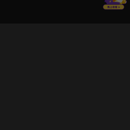
立即登入享受會員權益。
解鎖更多專屬功能，追劇更便利！
登入 / 註冊
巧克科技新媒體股份有限公司