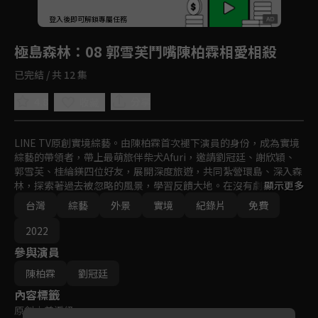
回首頁
登入後即可解鎖專屬任務
Play
極島森林
：08 郭雪芙鬥嘴陳柏霖相愛相殺
已完結 / 共 12 集
4.8
分享
收藏
LINE TV原創實境綜藝。由陳柏霖首次褪下演員的身份，成為實境
綜藝的帶領者，帶上最萌旅伴柴犬Afuri，邀請劉冠廷、謝欣穎、
郭雪芙、桂綸鎂四位好友，展開深度旅遊，共同紮營環島、深入森
林，探索著過去被忽略的風景，學習反饋大地。在沒有劇本的未知
顯示更多
旅途中，激盪出最真實的彼此。
台灣
綜藝
外景
實境
紀錄片
免費
2022
參與演員
陳柏霖
劉冠廷
內容標籤
原創
｜
普遍級