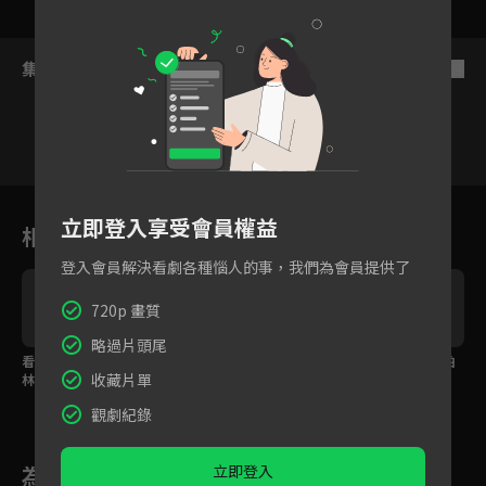
集數列表
反序
5
6
7
8
9
10
11
立即登入享受會員權益
相關花絮
登入會員解決看劇各種惱人的事，我們為會員提供了
720p 畫質
略過片頭尾
看見森林，探索台灣山
花絮特別篇！Afuri萌樣
經典回憶殺！與小鎂柏
收藏片單
林之美！
時刻全記錄！
霖一起挖掘自然之美
觀劇紀錄
立即登入
為您推薦