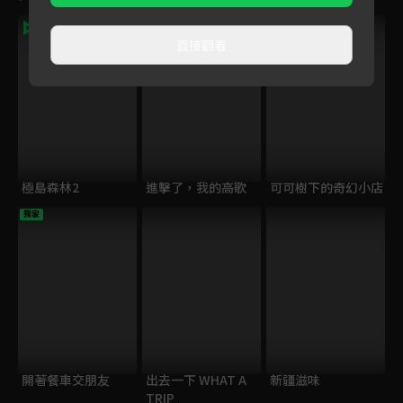
直接觀看
極島森林2
進擊了，我的高歌
可可樹下的奇幻小店
獨家
開著餐車交朋友
出去一下 WHAT A
新疆滋味
TRIP