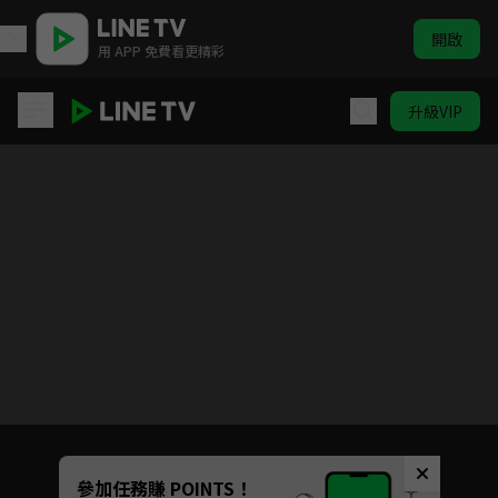
開啟
用 APP 免費看更精彩
升級VIP
極島森林
目前未允許這部影片在你所在的地區播放
如有不便請見諒
Unmute
參加任務賺 POINTS！