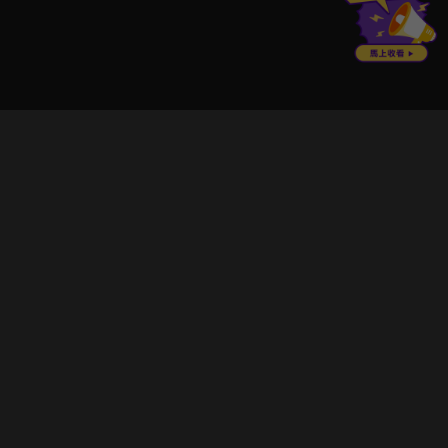
立即登入享受會員權益。
解鎖更多專屬功能，追劇更便利！
登入 / 註冊