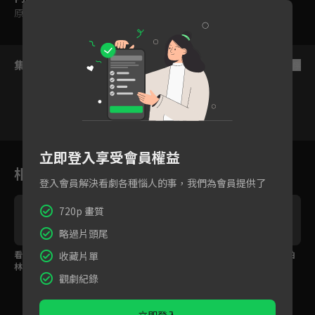
原創
｜
普遍級
集數列表
反序
1
2
3
4
5
6
7
立即登入享受會員權益
相關花絮
登入會員解決看劇各種惱人的事，我們為會員提供了
720p 畫質
略過片頭尾
看見森林，探索台灣山
花絮特別篇！Afuri萌樣
經典回憶殺！與小鎂柏
收藏片單
林之美！
時刻全記錄！
霖一起挖掘自然之美
觀劇紀錄