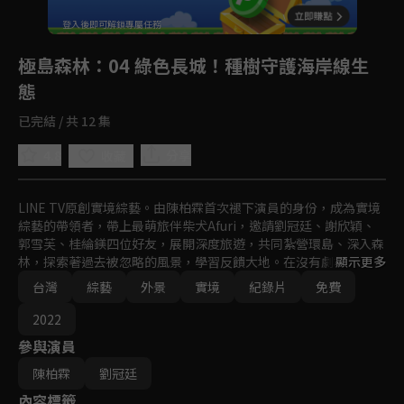
回首頁
登入後即可解鎖專屬任務
Play
極島森林
：04 綠色長城！種樹守護海岸線生
態
已完結 / 共 12 集
4.8
分享
收藏
LINE TV原創實境綜藝。由陳柏霖首次褪下演員的身份，成為實境
綜藝的帶領者，帶上最萌旅伴柴犬Afuri，邀請劉冠廷、謝欣穎、
郭雪芙、桂綸鎂四位好友，展開深度旅遊，共同紮營環島、深入森
林，探索著過去被忽略的風景，學習反饋大地。在沒有劇本的未知
顯示更多
旅途中，激盪出最真實的彼此。
台灣
綜藝
外景
實境
紀錄片
免費
2022
參與演員
陳柏霖
劉冠廷
內容標籤