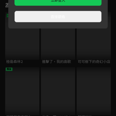
立即登入
為您推薦
直接觀看
極島森林2
進擊了，我的高歌
可可樹下的奇幻小店
獨家