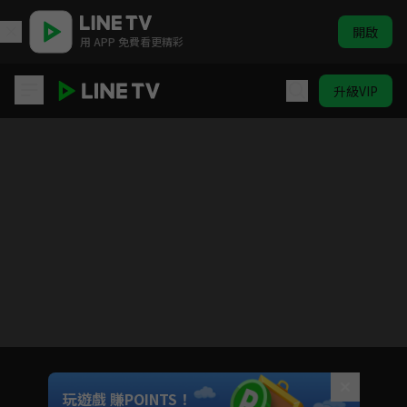
開啟
用 APP 免費看更精彩
升級VIP
極島森林
目前未允許這部影片在你所在的地區播放
如有不便請見諒
Unmute
玩遊戲 賺POINTS！