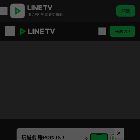
開啟
用 APP 免費看更精彩
升級VIP
極島森林
目前未允許這部影片在你所在的地區播放
如有不便請見諒
Unmute
玩遊戲 賺POINTS！