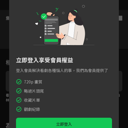
集數列表
反序
1
2
3
4
5
6
立即登入享受會員權益
相關花絮
登入會員解決看劇各種惱人的事，我們為會員提供了
720p 畫質
略過片頭尾
看見森林，探索台灣山
花絮特別篇！Afuri萌樣
經典回憶殺！與小鎂柏
收藏片單
林之美！
時刻全記錄！
霖一起挖掘自然之美
觀劇紀錄
立即登入
為您推薦