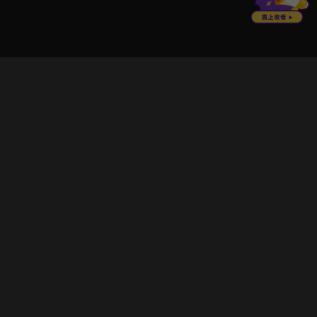
立即登入享受會員權益。
解鎖更多專屬功能，追劇更便利！
登入 / 註冊
巧克科技新媒體股份有限公司