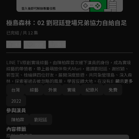
回首頁
登入後即可解鎖專屬任務
Play
極島森林
：02 劉冠廷登場兄弟協力自給自足
已完結 / 共 12 集
4.8
分享
收藏
LINE TV原創實境綜藝。由陳柏霖首次褪下演員的身份，成為實境
綜藝的帶領者，帶上最萌旅伴柴犬Afuri，邀請劉冠廷、謝欣穎、
郭雪芙、桂綸鎂四位好友，展開深度旅遊，共同紮營環島、深入森
林，探索著過去被忽略的風景，學習反饋大地。在沒有劇本的未知
顯示更多
旅途中，激盪出最真實的彼此。
台灣
綜藝
外景
實境
紀錄片
免費
2022
參與演員
陳柏霖
劉冠廷
內容標籤
原創
｜
普遍級