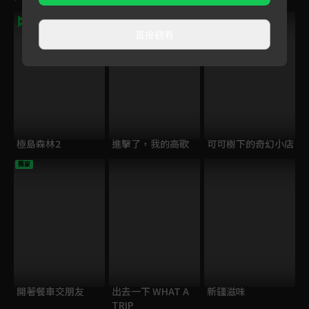
直接觀看
極島森林2
進擊了，我的高歌
可可樹下的奇幻小店
獨家
開著餐車交朋友
出去一下 WHAT A
新疆滋味
TRIP