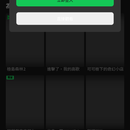
立即登入
為您推薦
直接觀看
極島森林2
進擊了，我的高歌
可可樹下的奇幻小店
獨家