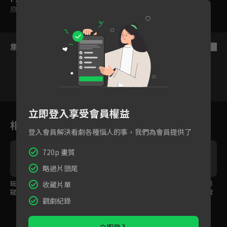
原創
｜
普遍級
集數列表
反序
1
2
3
4
5
6
立即登入享受會員權益
相關花絮
登入會員解決看劇各種惱人的事，我們為會員提供了
720p 畫質
略過片頭尾
玩樂篇：陳柏霖合體劉
吃貨篇：陳柏霖與桂綸
角色篇：陳柏霖集結影
收藏片單
冠廷，與謝欣穎體驗吊
鎂再續前緣，和郭雪芙
劇好友群邀你一起探索
觀劇紀錄
索冒險！
為「煮番茄」鬥嘴！
森林感受大地！