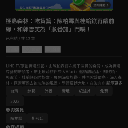
登入後即可解鎖專屬任務
Play
極島森林
：吃貨篇：陳柏霖與桂綸鎂再續前
緣，和郭雪芙為「煮番茄」鬥嘴！
已完結 / 共 12 集
4.8
分享
收藏
LINE TV原創實境綜藝。由陳柏霖首次褪下演員的身份，成為實境
綜藝的帶領者，帶上最萌旅伴柴犬Afuri，邀請劉冠廷、謝欣穎、
郭雪芙、桂綸鎂四位好友，展開深度旅遊，共同紮營環島、深入森
林，探索著過去被忽略的風景，學習反饋大地。在沒有劇本的未知
顯示更多
旅途中，激盪出最真實的彼此。
台灣
綜藝
外景
實境
紀錄片
免費
2022
參與演員
陳柏霖
劉冠廷
內容標籤