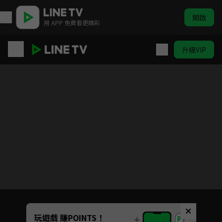
開啟
用 APP 免費看更精彩
升級VIP
我的刁蠻女明星
目前未允許這部影片在你所在的地區播放
如有不便請見諒
Unmute
玩遊戲 賺POINTS！