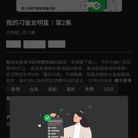
回首頁
登入後即可解鎖專屬任務
Play
我的刁蠻女明星
：第2集
已完結 / 共 2 集
4.5
分享
收藏
難搞女星張芸因媒體輿論的追殺，來到鄉下散心，不料仍被八卦記
者阿K盯上，甚至串通朋友黃浩設計張芸，黃浩是個善良的導遊，
起初對好友阿K的「獵巫計劃」不感興趣，但張芸猶如女皇般頤指
氣使，讓他誤以為她就如媒體所說的惡女，在阿K的慫恿下，他決
顯示更多
定加入這場戰役，對張芸展開一場假意的追求行動！
愛情
台灣
喜劇
電影
免費
2018
參與演員
王樂妍
潘柏希
陳幼芳
陳文山
內容標籤
輔導十二歲級