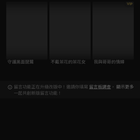
VIP
守護黑面琵鷺
不戴茶花的茶花女
我與哥哥的情婦
留言功能正在升級改版中！邀請你填寫
留言板調查
，
顯示更多
一起共創新版留言功能！