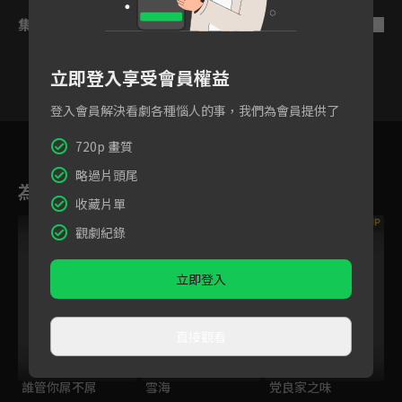
集數列表
反序
立即登入享受會員權益
登入會員解決看劇各種惱人的事，我們為會員提供了
1
2
720p 畫質
略過片頭尾
為您推薦
收藏片單
VIP
VIP
VIP
觀劇紀錄
立即登入
直接觀看
誰管你屌不屌
雪海
党良家之味