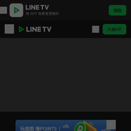
開啟
用 APP 免費看更精彩
升級VIP
冰雨火
目前未允許這部影片在你所在的地區播放
如有不便請見諒
Unmute
玩遊戲 賺POINTS！