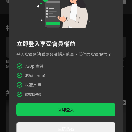
集數列表
反序
相關花絮
立即登入享受會員權益
登入會員解決看劇各種惱人的事，我們為會員提供了
楊興權見陳宇便知道這
因為我們想要過的生
哪怕是犧牲我自己，這
720p 畫質
是個局
活，必須是沒有毒品的
一次我一定要站到他身
世界。
邊保護他。
略過片頭尾
收藏片單
為您推薦
觀劇紀錄
跟播中
跟播中
跟播中
立即登入
直接觀看