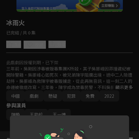
回首頁
登入後即可解鎖專屬任務
Play
冰雨火
已完結 / 共 0 集
5.0
分享
收藏
此戲劇因授權到期，已下架
三年前，吳剛因涉毒被販毒集團K所殺，其子吳振峰因莽撞違紀被
開除警籍。吳振峰心如死灰，被兄弟陳宇阻攔出境，途中二人險遭
劫持，吳振峰為救陳宇被毒販擄走，從此再無音訊，這一刻二人的
命運被徹底改寫。三年後，陳宇成為禁毒民警，不料吳振峰再度歸
顯示更多
來卻與命案牽連。吳振峰洗刷嫌疑後，卻被陳宇發覺他與販毒集團
中國
戲劇
懸疑
犯罪
免費
2022
有著千絲萬縷的聯繫。為徹底殲滅販毒集團，陳宇服從上級部門的
參與演員
安排，脫下警服開啓禁毒生涯的新曆程。與此同時他才得知吳振峰
竟是潛伏在販毒集團的孤膽英雄。陳宇與吳振峯先後打入販毒集團
陳曉
王勁松
王一博
內部，兩人默契配合，並肩作戰，最終在公安部署下