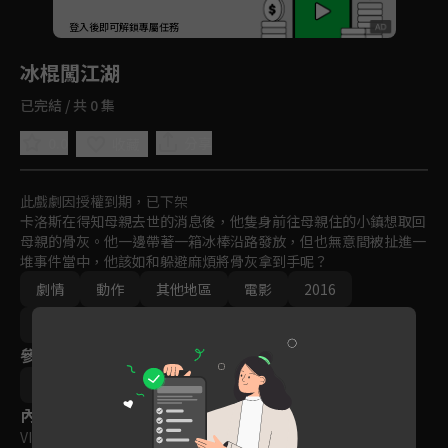
回首頁
登入後即可解鎖專屬任務
Play
冰棍闖江湖
已完結 / 共 0 集
0.0
分享
收藏
此戲劇因授權到期，已下架
卡洛斯在得知母親去世的消息後，他隻身前往母親住的小鎮想取回
母親的骨灰。他一邊帶著一箱冰棒沿路發放，但也無意間被扯進一
堆事件當中，他該如和躲避麻煩將骨灰拿到手呢？
劇情
動作
其他地區
電影
2016
VIP會員
參與演員
豪爾赫瑟維隆
格倫布雷克本
阿曼多阿爾坎塔拉
內容標籤
VIP
｜
保護級