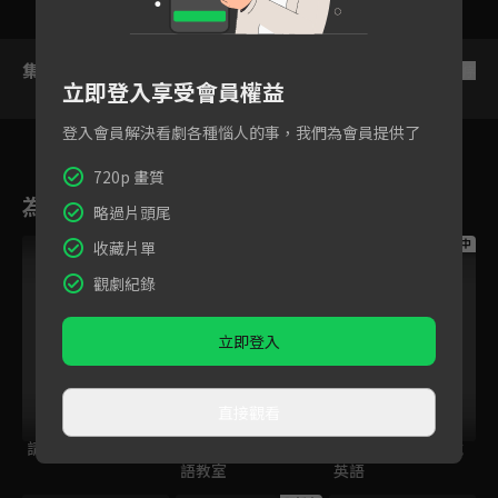
集數列表
反序
立即登入享受會員權益
登入會員解決看劇各種惱人的事，我們為會員提供了
720p 畫質
為您推薦
略過片頭尾
跟播中
跟播中
跟播中
收藏片單
觀劇紀錄
立即登入
直接觀看
請世界吃桌
今日免費版-空中英
今日免費版-大家說
語教室
英語