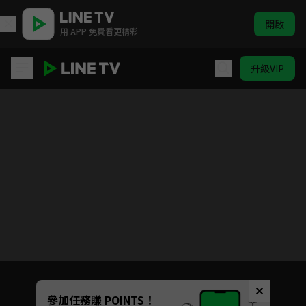
開啟
用 APP 免費看更精彩
升級VIP
冰棍闖江湖
目前未允許這部影片在你所在的地區播放
如有不便請見諒
Unmute
參加任務賺 POINTS！