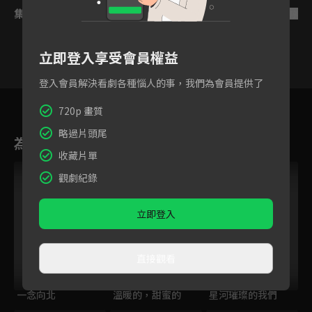
集數列表
反序
立即登入享受會員權益
登入會員解決看劇各種惱人的事，我們為會員提供了
26
27
28
29
30
31
720p 畫質
略過片頭尾
為您推薦
收藏片單
觀劇紀錄
立即登入
直接觀看
一念向北
溫暖的，甜蜜的
星河璀璨的我們