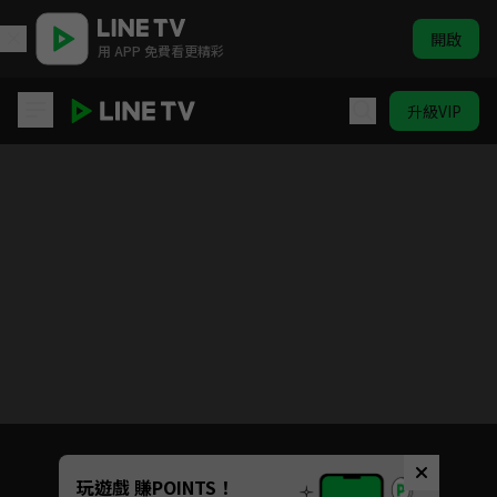
開啟
用 APP 免費看更精彩
升級VIP
幸福二重奏
目前未允許這部影片在你所在的地區播放
如有不便請見諒
Unmute
玩遊戲 賺POINTS！