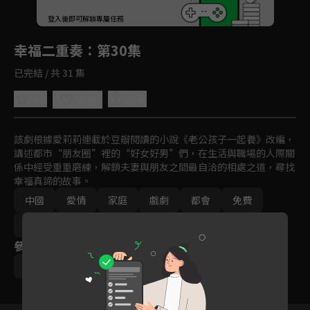
回首頁
登入後即可解鎖專屬任務
Play
幸福二重奏
：第30集
已完結 / 共 31 集
4.9
分享
收藏
該劇根據愛莉莉連載於豆瓣閱讀的小說《老公孩子一起養》改編，
講述都市“朋友圈”裡的“好女好男”們，在生活與職場的人際關
係中經受重重磨練，解鎖夫妻與朋友之間最自洽的相處之道，尋找
幸福真諦的故事。
中國
愛情
家庭
戲劇
都會
免費
2022
參與演員
殷桃
孫藝洲
袁弘
姜妍
馬志威