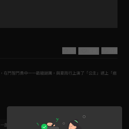
4.6
分享
收藏
故，在鬥智鬥勇中一一戳破謎團，與夏雨行上演了「公主」遇上「痞
Play
Video
，一起共創新版留言功能！
顯示更多