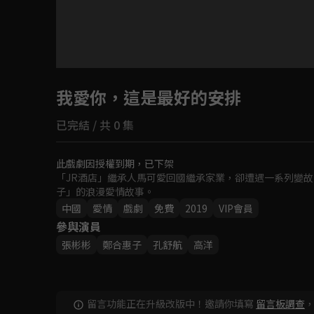
目前未允許這部影片在你所在的地區播放
我愛你，這是最好的安排
如有不便請見諒
已完結 / 共 0 集
回首頁
此戲劇因授權到期，已下架
「JR酒店」繼承人馬可愛回國繼承家業，卻遭遇一系列變
子」的浪漫愛情故事。
中國
愛情
戲劇
免費
2019
VIP會員
參與演員
張彬彬
鄭合惠子
孔舒航
高洋
留言功能正在升級改版中！邀請你填寫
留言板調查