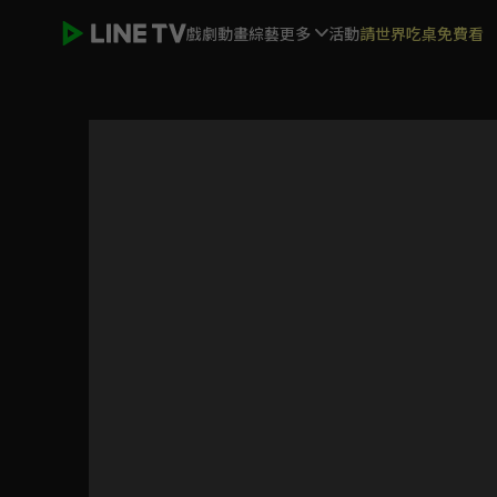
戲劇
動畫
綜藝
更多
活動
請世界吃桌免費看
我愛你，這是最好的安排