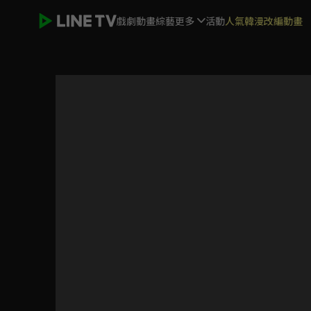
戲劇
動畫
綜藝
更多
活動
人氣韓漫改編動畫
我愛你，這是最好的安排