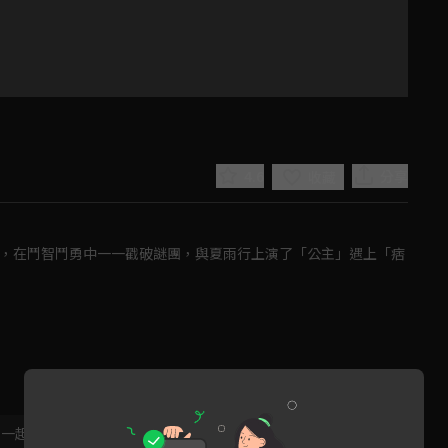
4.6
分享
收藏
故，在鬥智鬥勇中一一戳破謎團，與夏雨行上演了「公主」遇上「痞
Play
Video
，一起共創新版留言功能！
顯示更多