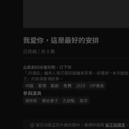
目前未允許這部影片在你所在的地區播放
我愛你，這是最好的安排
如有不便請見諒
已完結 / 共 0 集
回首頁
此戲劇因授權到期，已下架
「JR酒店」繼承人馬可愛回國繼承家業，卻遭遇一系列變
子」的浪漫愛情故事。
中國
愛情
戲劇
免費
2019
VIP會員
參與演員
張彬彬
鄭合惠子
孔舒航
高洋
留言功能正在升級改版中！邀請你填寫
留言板調查